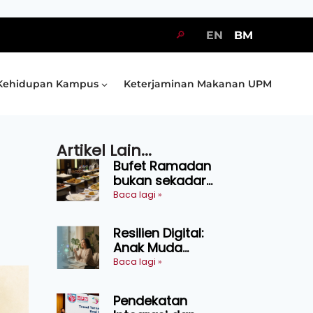
🔎
EN
BM
Kehidupan Kampus
Keterjaminan Makanan UPM
Artikel Lain...
Bufet Ramadan
bukan sekadar
juadah, perlu bijak
Baca lagi »
memilih dan
selamat
Resilien Digital:
menikmati
Anak Muda
Belajar Bertahan
Baca lagi »
Tanpa Perlu
Menekan Diri
Pendekatan