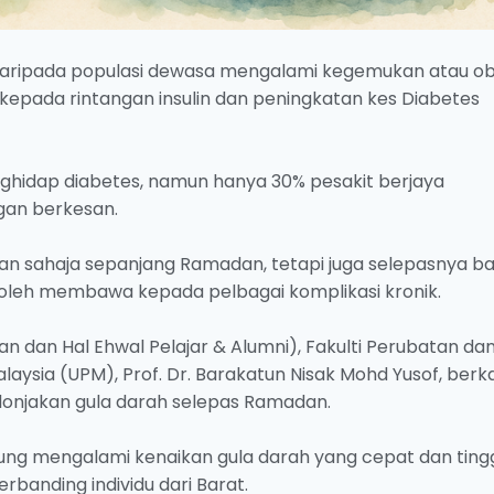
 daripada populasi dewasa mengalami kegemukan atau obe
pada rintangan insulin dan peningkatan kes Diabetes
enghidap diabetes, namun hanya 30% pesakit berjaya
gan berkesan.
an sahaja sepanjang Ramadan, tetapi juga selepasnya ba
oleh membawa kepada pelbagai komplikasi kronik.
n dan Hal Ehwal Pelajar & Alumni), Fakulti Perubatan da
Malaysia (UPM), Prof. Dr. Barakatun Nisak Mohd Yusof, berk
 lonjakan gula darah selepas Ramadan.
rung mengalami kenaikan gula darah yang cepat dan tingg
banding individu dari Barat.