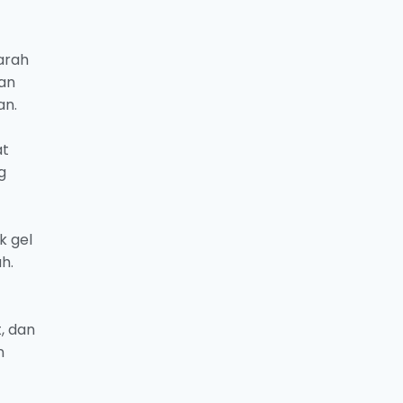
arah
man
an.
at
g
k gel
h.
, dan
n