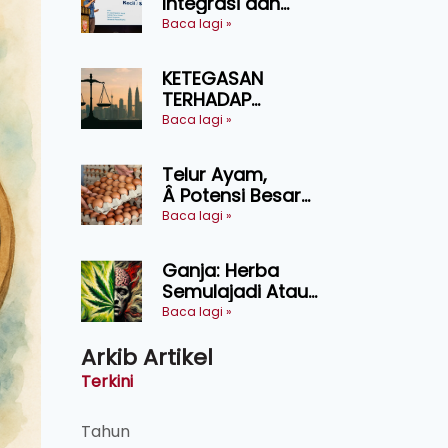
Integrasi dan
Teknologi Baharu
Baca lagi »
Lonjak Produktiviti
Ternakan
KETEGASAN
Ruminan
TERHADAP
KEDAULATAN
Baca lagi »
UNDANG-UNDANG
ASAS KEPADA
Telur Ayam,
KEADILAN DAN
Â Potensi Besar
KEHARMONIAN
Dalam Industri
Baca lagi »
Makanan,
Kosmetik dan
Ganja: Herba
Penyelidikan
Semulajadi Atau
Ancaman
Baca lagi »
Kesihatan?
Arkib Artikel
Terkini
Tahun