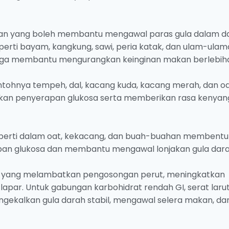
an yang boleh membantu mengawal paras gula dalam d
eperti bayam, kangkung, sawi, peria katak, dan ulam-ula
 juga membantu mengurangkan keinginan makan berlebih
ntohnya tempeh, dal, kacang kuda, kacang merah, dan o
an penyerapan glukosa serta memberikan rasa kenyan
 seperti dalam oat, kekacang, dan buah-buahan membentu
an glukosa dan membantu mengawal lonjakan gula dara
, yang melambatkan pengosongan perut, meningkatkan
a lapar. Untuk gabungan karbohidrat rendah GI, serat larut
gekalkan gula darah stabil, mengawal selera makan, da