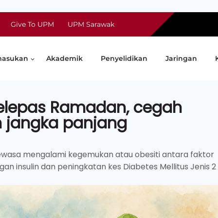
Give To UPM
UPM Sarawak
asukan
Akademik
Penyelidikan
Jaringan
selepas Ramadan, cegah
n jangka panjang
dewasa mengalami kegemukan atau obesiti antara faktor
 insulin dan peningkatan kes Diabetes Mellitus Jenis 2