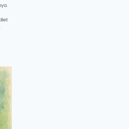
nya.
diet
g