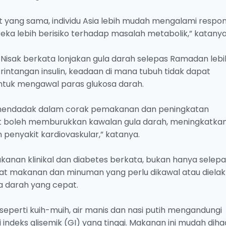
 yang sama, individu Asia lebih mudah mengalami respo
eka lebih berisiko terhadap masalah metabolik,” katanya
un Nisak berkata lonjakan gula darah selepas Ramadan lebi
ntangan insulin, keadaan di mana tubuh tidak dapat
ntuk mengawal paras glukosa darah.
 mendadak dalam corak pemakanan dan peningkatan
t boleh memburukkan kawalan gula darah, meningkatka
n penyakit kardiovaskular,” katanya.
anan klinikal dan diabetes berkata, bukan hanya selepa
at makanan dan minuman yang perlu dikawal atau diela
a darah yang cepat.
seperti kuih-muih, air manis dan nasi putih mengandungi
 indeks glisemik (GI) yang tinggi. Makanan ini mudah di