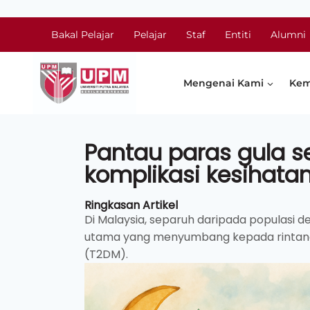
Bakal Pelajar
Pelajar
Staf
Entiti
Alumni
Mengenai Kami
Kem
Pantau paras gula 
komplikasi kesihata
Ringkasan Artikel
Di Malaysia, separuh daripada populasi 
utama yang menyumbang kepada rintangan
(T2DM).