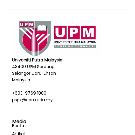
Universiti Putra Malaysia
43400 UPM Serdang
Selangor Darul Ehsan
Malaysia
+603-9769 1000
pspk@upm.edu.my
Media
Berita
Artikel