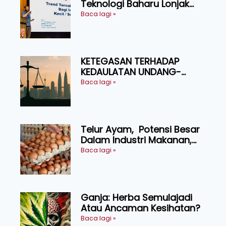
Teknologi Baharu Lonjak
Produktiviti Ternakan
Baca lagi »
Ruminan
KETEGASAN TERHADAP
KEDAULATAN UNDANG-
UNDANG ASAS KEPADA
Baca lagi »
KEADILAN DAN KEHARMONIAN
Telur Ayam, Potensi Besar
Dalam Industri Makanan,
Kosmetik dan Penyelidikan
Baca lagi »
Ganja: Herba Semulajadi
Atau Ancaman Kesihatan?
Baca lagi »