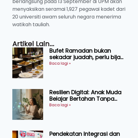
berlangsung pada 13 September di UPM akan
menyaksikan seramai 1,927 pegawai kadet dari
20 universiti awam seluruh negara menerima
watikah tauliah.
Artikel Lain...
Bufet Ramadan bukan
sekadar juadah, perlu bijak
memilih dan selamat
Baca lagi »
menikmati
Resilien Digital: Anak Muda
Belajar Bertahan Tanpa
Perlu Menekan Diri
Baca lagi »
Pendekatan Integrasi dan