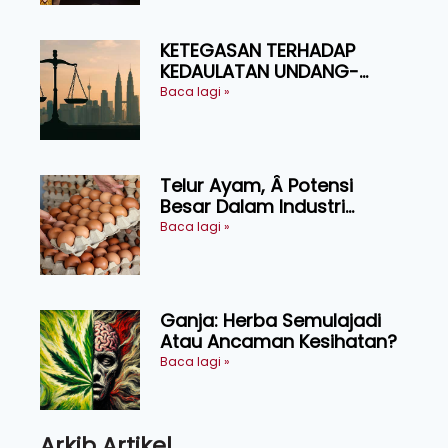
KETEGASAN TERHADAP
KEDAULATAN UNDANG-
UNDANG ASAS KEPADA
Baca lagi »
KEADILAN DAN KEHARMONIAN
Telur Ayam, Â Potensi
Besar Dalam Industri
Makanan, Kosmetik dan
Baca lagi »
Penyelidikan
Ganja: Herba Semulajadi
Atau Ancaman Kesihatan?
Baca lagi »
Arkib Artikel