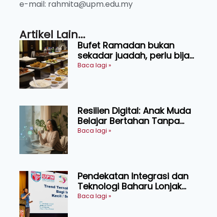
e-mail: rahmita@upm.edu.my
Artikel Lain...
Bufet Ramadan bukan
sekadar juadah, perlu bijak
memilih dan selamat
Baca lagi »
menikmati
Resilien Digital: Anak Muda
Belajar Bertahan Tanpa
Perlu Menekan Diri
Baca lagi »
Pendekatan Integrasi dan
Teknologi Baharu Lonjak
Produktiviti Ternakan
Baca lagi »
Ruminan