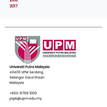
2018
2017
Universiti Putra Malaysia
43400 UPM Serdang
Selangor Darul Ehsan
Malaysia
+603-9769 1000
pspk@upm.edu.my