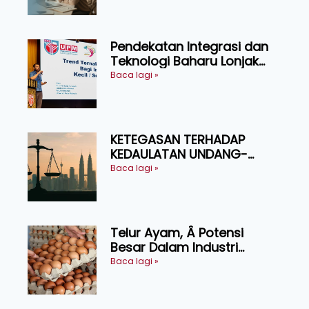
Pendekatan Integrasi dan
Teknologi Baharu Lonjak
Produktiviti Ternakan
Baca lagi »
Ruminan
KETEGASAN TERHADAP
KEDAULATAN UNDANG-
UNDANG ASAS KEPADA
Baca lagi »
KEADILAN DAN KEHARMONIAN
Telur Ayam, Â Potensi
Besar Dalam Industri
Makanan, Kosmetik dan
Baca lagi »
Penyelidikan