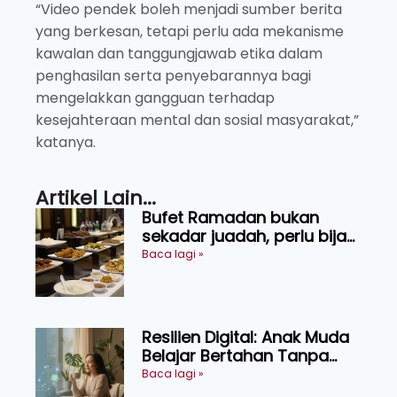
“Video pendek boleh menjadi sumber berita
yang berkesan, tetapi perlu ada mekanisme
kawalan dan tanggungjawab etika dalam
penghasilan serta penyebarannya bagi
mengelakkan gangguan terhadap
kesejahteraan mental dan sosial masyarakat,”
katanya.
Artikel Lain...
Bufet Ramadan bukan
sekadar juadah, perlu bijak
memilih dan selamat
Baca lagi »
menikmati
Resilien Digital: Anak Muda
Belajar Bertahan Tanpa
Perlu Menekan Diri
Baca lagi »