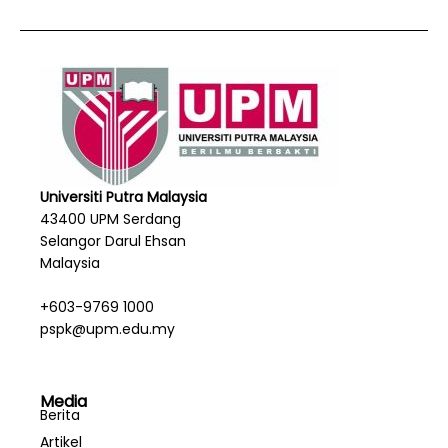
Universiti Putra Malaysia
43400 UPM Serdang
Selangor Darul Ehsan
Malaysia
+603-9769 1000
pspk@upm.edu.my
Media
Berita
Artikel