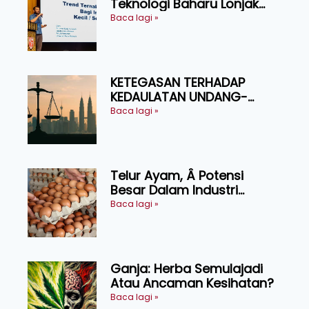
Teknologi Baharu Lonjak
Produktiviti Ternakan
Baca lagi »
Ruminan
KETEGASAN TERHADAP
KEDAULATAN UNDANG-
UNDANG ASAS KEPADA
Baca lagi »
KEADILAN DAN KEHARMONIAN
Telur Ayam, Â Potensi
Besar Dalam Industri
Makanan, Kosmetik dan
Baca lagi »
Penyelidikan
Ganja: Herba Semulajadi
Atau Ancaman Kesihatan?
Baca lagi »