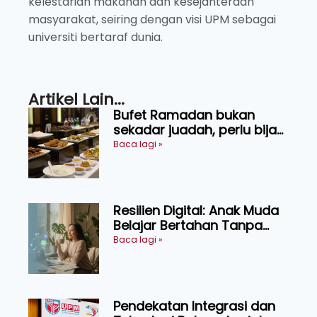
kelestarian makanan dan kesejahteraan
masyarakat, seiring dengan visi UPM sebagai
universiti bertaraf dunia.
Artikel Lain...
Bufet Ramadan bukan
sekadar juadah, perlu bijak
memilih dan selamat
Baca lagi »
menikmati
Resilien Digital: Anak Muda
Belajar Bertahan Tanpa
Perlu Menekan Diri
Baca lagi »
Pendekatan Integrasi dan