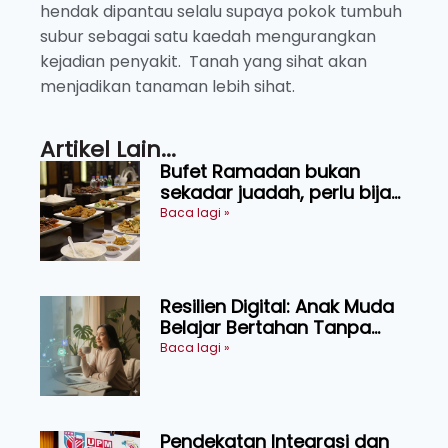
hendak dipantau selalu supaya pokok tumbuh
subur sebagai satu kaedah mengurangkan
kejadian penyakit. Tanah yang sihat akan
menjadikan tanaman lebih sihat.
Artikel Lain...
Bufet Ramadan bukan
sekadar juadah, perlu bijak
memilih dan selamat
Baca lagi »
menikmati
Resilien Digital: Anak Muda
Belajar Bertahan Tanpa
Perlu Menekan Diri
Baca lagi »
Pendekatan Integrasi dan