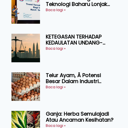
Teknologi Baharu Lonjak
Produktiviti Ternakan
Baca lagi »
Ruminan
KETEGASAN TERHADAP
KEDAULATAN UNDANG-
UNDANG ASAS KEPADA
Baca lagi »
KEADILAN DAN KEHARMONIAN
Telur Ayam, Â Potensi
Besar Dalam Industri
Makanan, Kosmetik dan
Baca lagi »
Penyelidikan
Ganja: Herba Semulajadi
Atau Ancaman Kesihatan?
Baca lagi »