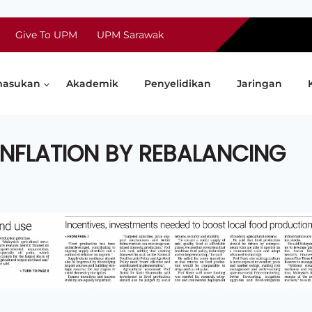
Give To UPM
UPM Sarawak
asukan
Akademik
Penyelidikan
Jaringan
INFLATION BY REBALANCING