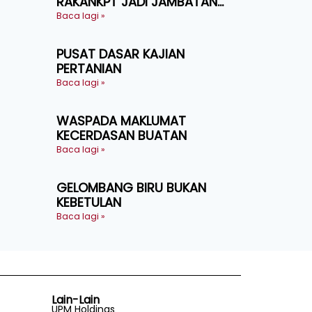
RAKANKPT JADI JAMBATAN
MAKLUMAT AKAR UMBI
Baca lagi »
PUSAT DASAR KAJIAN
PERTANIAN
Baca lagi »
WASPADA MAKLUMAT
KECERDASAN BUATAN
Baca lagi »
GELOMBANG BIRU BUKAN
KEBETULAN
Baca lagi »
Lain-Lain
UPM Holdings