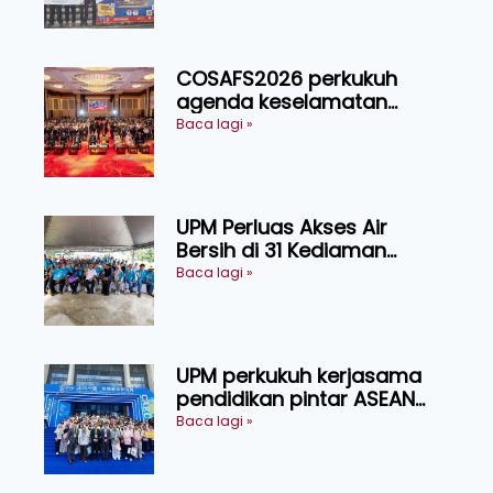
COSAFS2026 perkukuh
agenda keselamatan
makanan, AgriHub pacu
Baca lagi »
transformasi pertanian
Sarawak
UPM Perluas Akses Air
Bersih di 31 Kediaman
Orang Asli Tasik Chini
Baca lagi »
UPM perkukuh kerjasama
pendidikan pintar ASEAN
menerusi lawatan rasmi ke
Baca lagi »
China