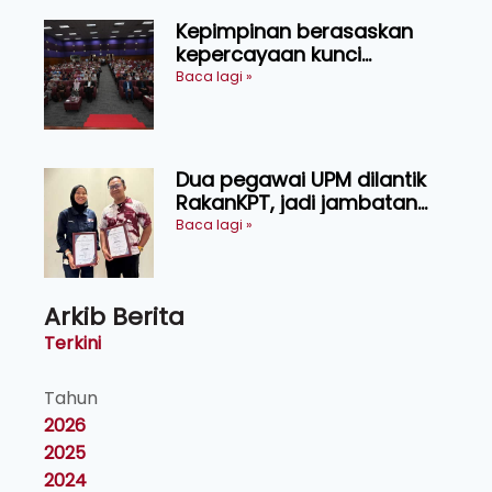
Kepimpinan berasaskan
kepercayaan kunci
kecemerlangan institusi -
Baca lagi »
Naib Canselor UPM
Dua pegawai UPM dilantik
RakanKPT, jadi jambatan
maklumat ke akar umbi
Baca lagi »
Arkib Berita
Terkini
Tahun
2026
2025
2024