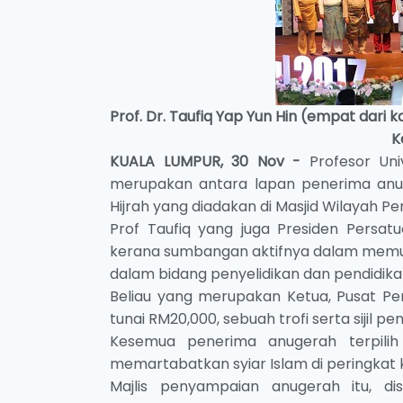
Prof. Dr. Taufiq Yap Yun Hin (empat dar
K
KUALA LUMPUR, 30 Nov -
Profesor Univ
merupakan antara lapan penerima anug
Hijrah yang diadakan di Masjid Wilayah Pers
Prof Taufiq yang juga Presiden Persa
kerana sumbangan aktifnya dalam memu
dalam bidang penyelidikan dan pendidikan
Beliau yang merupakan Ketua, Pusat Pen
tunai RM20,000, sebuah trofi serta sijil p
Kesemua penerima anugerah terpilih
memartabatkan syiar Islam di peringkat k
Majlis penyampaian anugerah itu, d