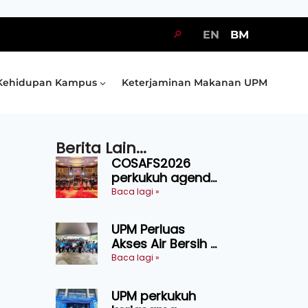
🔎
EN
BM
Kehidupan Kampus
Keterjaminan Makanan UPM
Berita Lain...
COSAFS2026
perkukuh agenda
keselamatan
Baca lagi »
makanan,
AgriHub pacu
UPM Perluas
transformasi
Akses Air Bersih di
pertanian
31 Kediaman
Baca lagi »
Sarawak
Orang Asli Tasik
Chini
UPM perkukuh