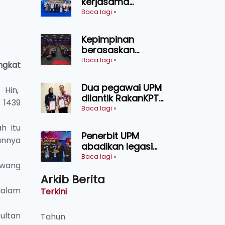
kerjasama
pendidikan pintar
Baca lagi »
ASEAN menerusi
lawatan rasmi ke
Kepimpinan
China
berasaskan
kepercayaan
Baca lagi »
ngkat
kunci
kecemerlangan
Dua pegawai UPM
 Hin,
institusi - Naib
dilantik RakanKPT,
Canselor UPM
 1439
jadi jambatan
Baca lagi »
maklumat ke akar
h itu
umbi
Penerbit UPM
annya
abadikan legasi
Tan Sri Ayob Khan
Baca lagi »
 wang
menerusi buku
Arkib Berita
biografi mewah
dalam
Terkini
ultan
Tahun