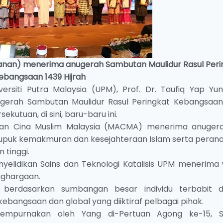
i kanan) menerima anugerah Sambutan Maulidur Rasul Peri
ebangsaan 1439 Hijrah
ersiti Putra Malaysia (UPM), Prof. Dr. Taufiq Yap Yun
erah Sambutan Maulidur Rasul Peringkat Kebangsaan
ekutuan, di sini, baru-baru ini.
tuan Cina Muslim Malaysia (MACMA) menerima anugera
puk kemakmuran dan kesejahteraan Islam serta peran
 tinggi.
yelidikan Sains dan Teknologi Katalisis UPM menerima
enghargaan.
 berdasarkan sumbangan besar individu terbabit 
ebangsaan dan global yang diiktiraf pelbagai pihak.
isempurnakan oleh Yang di-Pertuan Agong ke-15, S