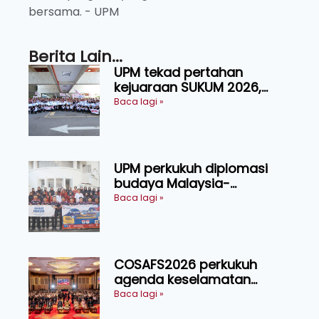
bersama. - UPM
Berita Lain...
UPM tekad pertahan
kejuaraan SUKUM 2026,
sasar 16 pingat emas
Baca lagi »
UPM perkukuh diplomasi
budaya Malaysia-
Indonesia melalui Narasi
Baca lagi »
Nusantara
COSAFS2026 perkukuh
agenda keselamatan
makanan, AgriHub pacu
Baca lagi »
transformasi pertanian