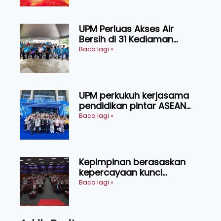
Sarawak
UPM Perluas Akses Air
Bersih di 31 Kediaman
Orang Asli Tasik Chini
Baca lagi »
UPM perkukuh kerjasama
pendidikan pintar ASEAN
menerusi lawatan rasmi ke
Baca lagi »
China
Kepimpinan berasaskan
kepercayaan kunci
kecemerlangan institusi -
Baca lagi »
Naib Canselor UPM