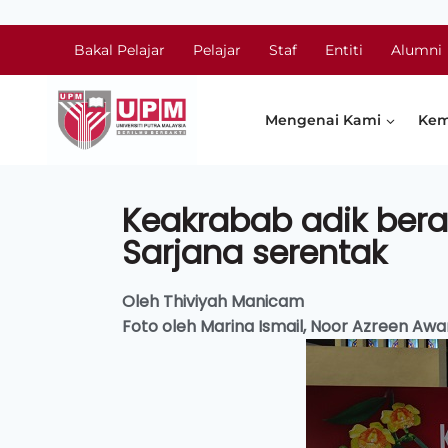
Bakal Pelajar
Pelajar
Staf
Entiti
Alumni
Mengenai Kami
Kem
Keakrabab adik bera
Sarjana serentak
Oleh Thiviyah Manicam
Foto oleh Marina Ismail, Noor Azreen A