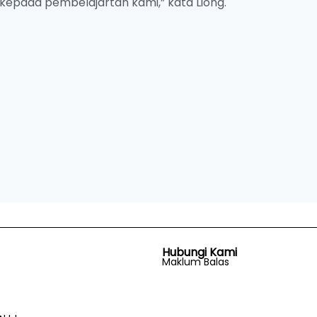
epada pembelajartan kami,” kata Liong.
Hubungi Kami
Maklum Balas