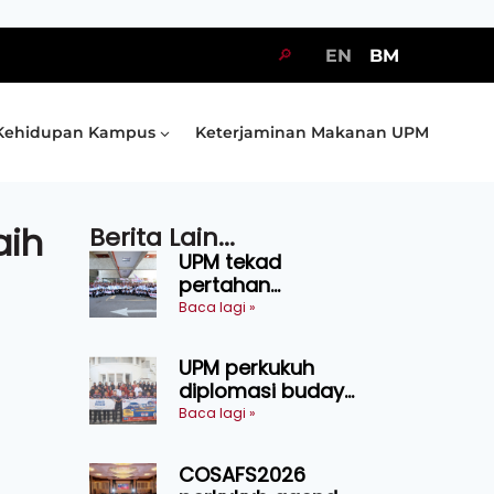
🔎
EN
BM
Kehidupan Kampus
Keterjaminan Makanan UPM
aih
Berita Lain...
UPM tekad
pertahan
kejuaraan SUKUM
Baca lagi »
2026, sasar 16
pingat emas
UPM perkukuh
diplomasi budaya
Malaysia-
Baca lagi »
Indonesia melalui
Narasi Nusantara
COSAFS2026