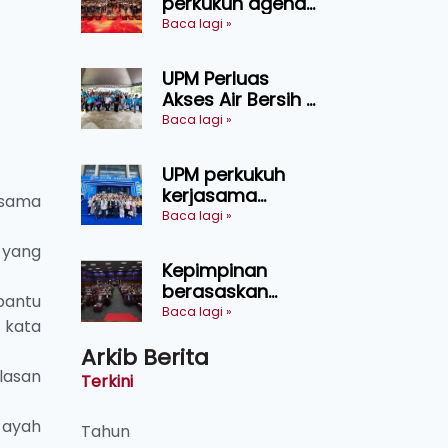
perkukuh agenda
keselamatan
Baca lagi »
makanan,
AgriHub pacu
UPM Perluas
transformasi
Akses Air Bersih di
pertanian
31 Kediaman
Baca lagi »
Sarawak
Orang Asli Tasik
Chini
UPM perkukuh
kerjasama
 sama
pendidikan pintar
Baca lagi »
ASEAN menerusi
 yang
lawatan rasmi ke
Kepimpinan
China
berasaskan
bantu
kepercayaan
Baca lagi »
 kata
kunci
Arkib Berita
kecemerlangan
institusi - Naib
lasan
Terkini
Canselor UPM
 ayah
Tahun