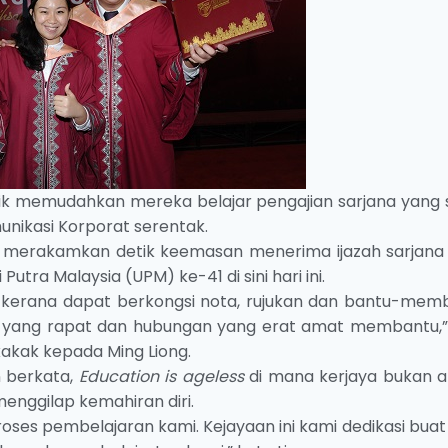
ik memudahkan mereka belajar pengajian sarjana yang
unikasi Korporat serentak.
28 merakamkan detik keemasan menerima ijazah sarjana
utra Malaysia (UPM) ke-41 di sini hari ini.
kerana dapat berkongsi nota, rujukan dan bantu-mem
mi yang rapat dan hubungan yang erat amat membantu,”
akak kepada Ming Liong.
n berkata,
Education is ageless
di mana kerjaya bukan a
enggilap kemahiran diri.
es pembelajaran kami. Kejayaan ini kami dedikasi buat