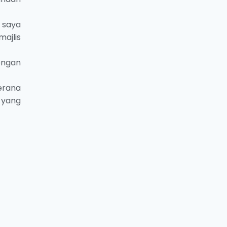
 saya
ajlis
engan
erana
 yang