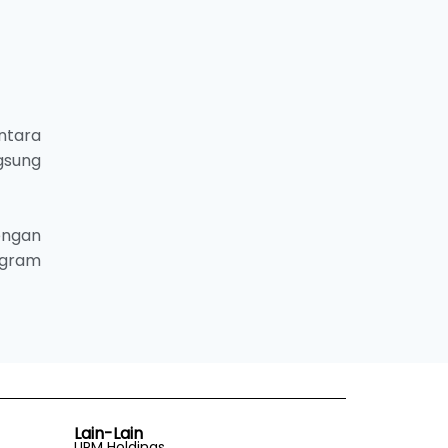
ntara
ngsung
engan
ogram
Lain-Lain
UPM Holdings