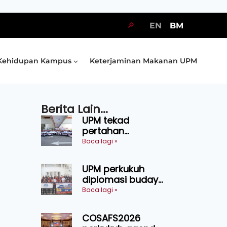
🔎
EN
BM
Kehidupan Kampus
Keterjaminan Makanan UPM
Berita Lain...
UPM tekad
pertahan
kejuaraan SUKUM
Baca lagi »
2026, sasar 16
pingat emas
UPM perkukuh
diplomasi budaya
Malaysia-
Baca lagi »
Indonesia melalui
Narasi Nusantara
COSAFS2026