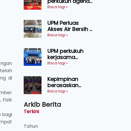
perkukuh agenda
keselamatan
Baca lagi »
makanan,
AgriHub pacu
UPM Perluas
transformasi
Akses Air Bersih di
pertanian
31 Kediaman
Baca lagi »
Sarawak
Orang Asli Tasik
Chini
UPM perkukuh
kerjasama
pendidikan pintar
angan
Baca lagi »
ASEAN menerusi
telah
lawatan rasmi ke
ng di
Kepimpinan
China
berasaskan
kepercayaan
Baca lagi »
sember
kunci
 Fizik
Arkib Berita
kecemerlangan
institusi - Naib
Terkini
m
bagi
Canselor UPM
empat
Tahun