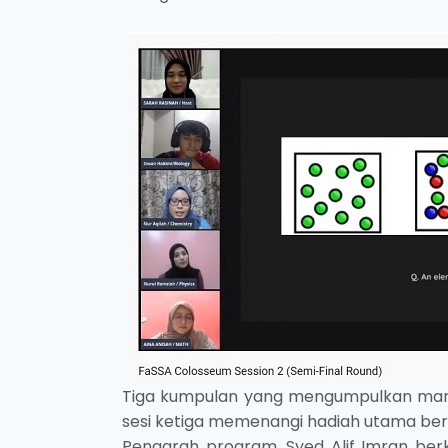
Tiga kumpulan yang mengumpulkan marka
sesi ketiga memenangi hadiah utama bern
Pengarah program, Syed Alif Imran ber