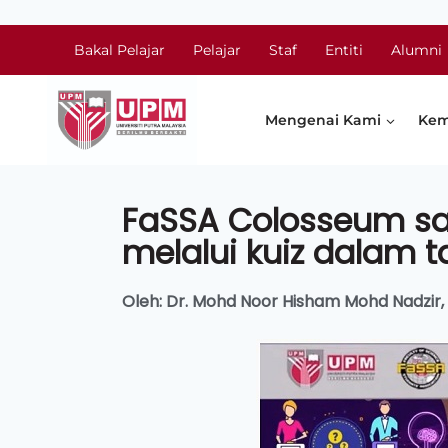
Bakal Pelajar
Pelajar
Staf
Entiti
Alumni
Mengenai Kami
Kem
FaSSA Colosseum sat
melalui kuiz dalam t
Oleh:
Dr. Mohd Noor Hisham Mohd Nadzir,