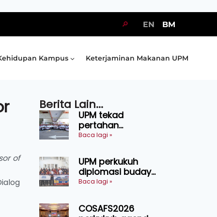
🔎
EN
BM
Kehidupan Kampus
Keterjaminan Makanan UPM
or
Berita Lain...
UPM tekad
pertahan
kejuaraan SUKUM
Baca lagi »
2026, sasar 16
pingat emas
sor of
UPM perkukuh
diplomasi budaya
Malaysia-
Dialog
Baca lagi »
Indonesia melalui
Narasi Nusantara
COSAFS2026