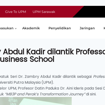
Give To UPM
UPM Sarawak
asukan
Akademik
Penyelidikan
Jaringan
 Abdul Kadir dilantik Profess
Business School
atuk Seri Dr. Zambry Abdul Kadir dilantik sebagai
Profes
iversiti Putra Malaysia (UPM).
or UPM, Profesor Datin Paduka Dr. Aini Ideris pada Sesi 
juk
“MB3P and Perak’s Transformation Journey”
di sini.