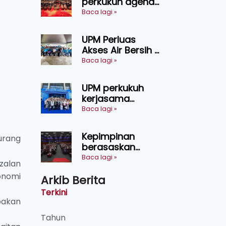
perkukuh agenda
keselamatan
Baca lagi »
makanan,
AgriHub pacu
UPM Perluas
transformasi
Akses Air Bersih di
pertanian
31 Kediaman
Baca lagi »
Sarawak
Orang Asli Tasik
Chini
UPM perkukuh
kerjasama
pendidikan pintar
Baca lagi »
ASEAN menerusi
lawatan rasmi ke
Kepimpinan
urang
China
berasaskan
kepercayaan
Baca lagi »
azalan
kunci
konomi
Arkib Berita
kecemerlangan
institusi - Naib
Terkini
Canselor UPM
pakan
Tahun