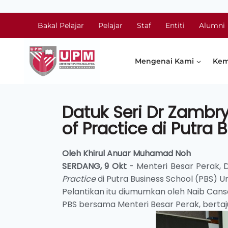
Bakal Pelajar
Pelajar
Staf
Entiti
Alumni
Mengenai Kami
Kem
Datuk Seri Dr Zambry
of Practice di Putra 
Oleh Khirul Anuar Muhamad Noh
SERDANG, 9
Okt
- Menteri Besar Perak, D
Practice
di Putra Business School (PBS) Un
Pelantikan itu diumumkan oleh Naib Cansel
PBS bersama Menteri Besar Perak, berta