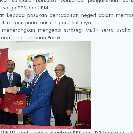
nya, sentiasa bersedia berkongsi pengalaman berk
 warga PBS dan UPM.
ngat kepada pasukan pentadbiran negeri dalam memas
ebih mapan pada masa depan,” katanya.
liau menerangkan mengenai strategi MB3P serta usaha
 dan pembangunan Perak.
n (MoU) turut dimeterai antara PBS dan IDR bagi menjal