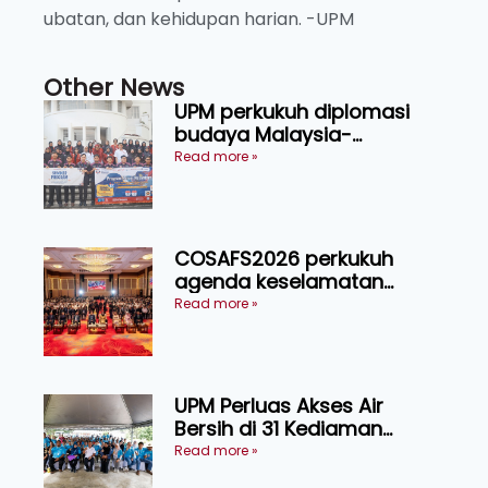
ubatan, dan kehidupan harian. -UPM
Other News
UPM perkukuh diplomasi
budaya Malaysia-
Indonesia melalui Narasi
Read more »
Nusantara
COSAFS2026 perkukuh
agenda keselamatan
makanan, AgriHub pacu
Read more »
transformasi pertanian
Sarawak
UPM Perluas Akses Air
Bersih di 31 Kediaman
Orang Asli Tasik Chini
Read more »