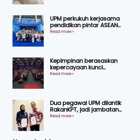
UPM perkukuh kerjasama
pendidikan pintar ASEAN
menerusi lawatan rasmi ke
Read more »
China
Kepimpinan berasaskan
kepercayaan kunci
kecemerlangan institusi -
Read more »
Naib Canselor UPM
Dua pegawai UPM dilantik
RakanKPT, jadi jambatan
maklumat ke akar umbi
Read more »