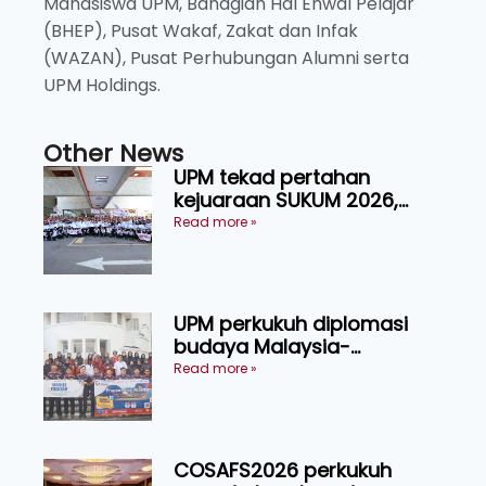
Mahasiswa UPM, Bahagian Hal Ehwal Pelajar
(BHEP), Pusat Wakaf, Zakat dan Infak
(WAZAN), Pusat Perhubungan Alumni serta
UPM Holdings.
Other News
UPM tekad pertahan
kejuaraan SUKUM 2026,
sasar 16 pingat emas
Read more »
UPM perkukuh diplomasi
budaya Malaysia-
Indonesia melalui Narasi
Read more »
Nusantara
COSAFS2026 perkukuh