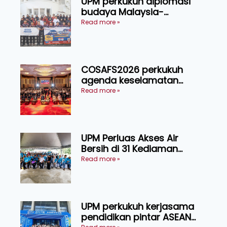
UPM perkukuh diplomasi
budaya Malaysia-
Indonesia melalui Narasi
Read more »
Nusantara
COSAFS2026 perkukuh
agenda keselamatan
makanan, AgriHub pacu
Read more »
transformasi pertanian
Sarawak
UPM Perluas Akses Air
Bersih di 31 Kediaman
Orang Asli Tasik Chini
Read more »
UPM perkukuh kerjasama
pendidikan pintar ASEAN