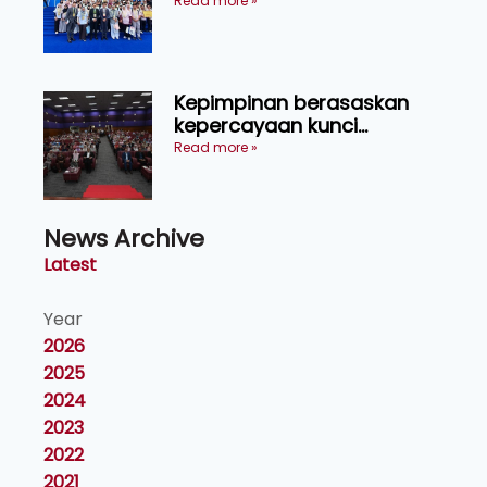
menerusi lawatan rasmi ke
Read more »
China
Kepimpinan berasaskan
kepercayaan kunci
kecemerlangan institusi -
Read more »
Naib Canselor UPM
News Archive
Latest
Year
2026
2025
2024
2023
2022
2021