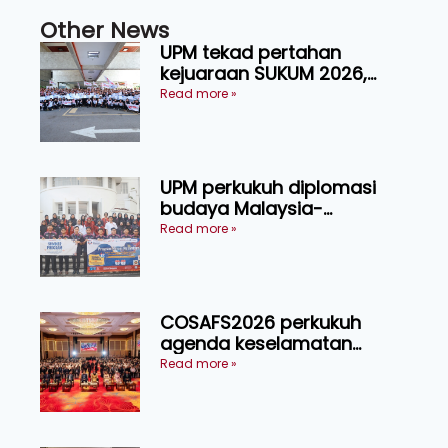
Other News
UPM tekad pertahan
kejuaraan SUKUM 2026,
sasar 16 pingat emas
Read more »
UPM perkukuh diplomasi
budaya Malaysia-
Indonesia melalui Narasi
Read more »
Nusantara
COSAFS2026 perkukuh
agenda keselamatan
makanan, AgriHub pacu
Read more »
transformasi pertanian
Sarawak