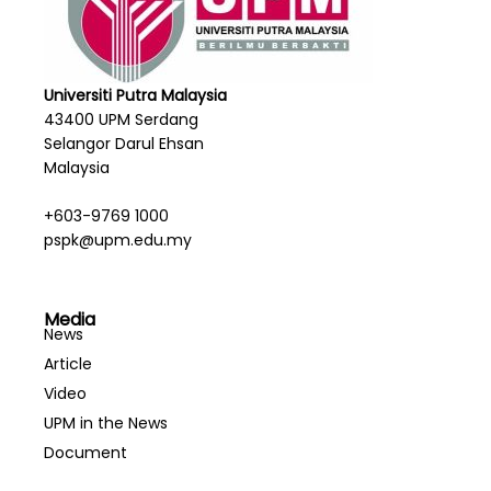
Universiti Putra Malaysia
43400 UPM Serdang
Selangor Darul Ehsan
Malaysia
+603-9769 1000
pspk@upm.edu.my
Media
News
Article
Video
UPM in the News
Document