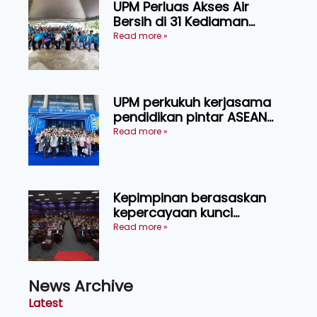
UPM Perluas Akses Air
Bersih di 31 Kediaman
Orang Asli Tasik Chini
Read more »
UPM perkukuh kerjasama
pendidikan pintar ASEAN
menerusi lawatan rasmi ke
Read more »
China
Kepimpinan berasaskan
kepercayaan kunci
kecemerlangan institusi -
Read more »
Naib Canselor UPM
News Archive
Latest