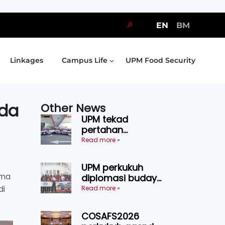
🔎
EN
BM
Linkages
Campus Life
UPM Food Security
ada
Other News
UPM tekad
pertahan
kejuaraan SUKUM
Read more »
2026, sasar 16
pingat emas
UPM perkukuh
ama
diplomasi budaya
Malaysia-
di
Read more »
Indonesia melalui
Narasi Nusantara
COSAFS2026