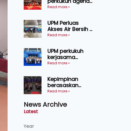
perkukuh agenda
keselamatan
Read more »
makanan,
AgriHub pacu
UPM Perluas
transformasi
Akses Air Bersih di
pertanian
31 Kediaman
Read more »
Sarawak
Orang Asli Tasik
Chini
UPM perkukuh
kerjasama
pendidikan pintar
Read more »
ASEAN menerusi
lawatan rasmi ke
Kepimpinan
China
berasaskan
kepercayaan
Read more »
kunci
News Archive
kecemerlangan
institusi - Naib
Latest
Canselor UPM
Year