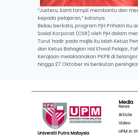
“Justeru, kami tampil membantu dan me
kepada pelajaran,” katanya.
Beliau berkata, program PjH Prihatin it
Sosial Korporat (CSR) oleh PjH dalam 
Turut hadir pada majlis itu ialah Ketua P
dan Ketua Bahagian Hal Ehwal Pelajar, Fah
Kerajaan melaksanakan PKPB di Selangor
hingga 27 Oktober ini berikutan peningk
Media
News
Article
Video
UPM in t
Universiti Putra Malaysia