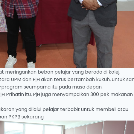
t meringankan beban pelajar yang berada di kolej.
ntara UPM dan PjH akan terus bertambah kukuh, untuk s
m-program seumpama itu pada masa depan.
PjH Prihatin itu, PjH juga menyampaikan 300 pek makanan
.
aran yang dilalui pelajar terbabit untuk membeli atau
an PKPB sekarang.