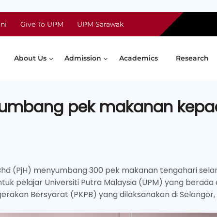
ni
Give To UPM
UPM Sarawak
About Us
Admission
Academics
Research
 sumbang pek makanan kep
 Bhd (PjH) menyumbang 300 pek makanan tengahari sel
untuk pelajar Universiti Putra Malaysia (UPM) yang berada 
erakan Bersyarat (PKPB) yang dilaksanakan di Selangor,