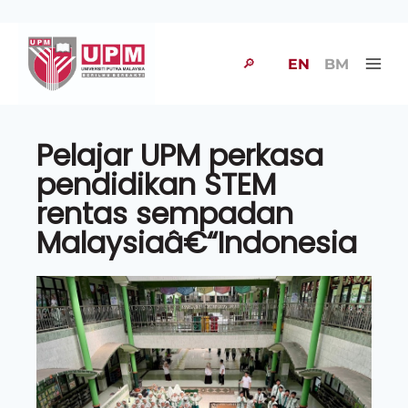
🔎
EN
BM
Pelajar UPM perkasa
pendidikan STEM
rentas sempadan
Malaysiaâ€“Indonesia