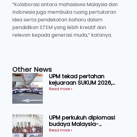
“Kolaborasi antara mahasiswa Malaysia dan
Indonesia juga membuka ruang pertukaran
idea serta pendekatan baharu dalam
pendidikan STEM yang lebih kreatif dan
relevan kepada generasi muda,” katanya.
Other News
UPM tekad pertahan
kejuaraan SUKUM 2026,
sasar 16 pingat emas
Read more »
UPM perkukuh diplomasi
budaya Malaysia-
Indonesia melalui Narasi
Read more »
Nusantara