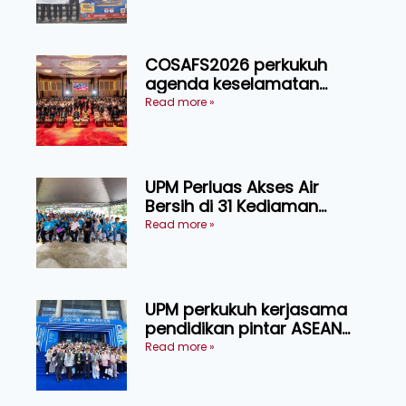
COSAFS2026 perkukuh
agenda keselamatan
makanan, AgriHub pacu
Read more »
transformasi pertanian
Sarawak
UPM Perluas Akses Air
Bersih di 31 Kediaman
Orang Asli Tasik Chini
Read more »
UPM perkukuh kerjasama
pendidikan pintar ASEAN
menerusi lawatan rasmi ke
Read more »
China