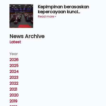
Kepimpinan berasaskan
kepercayaan kunci
kecemerlangan institusi -
Read more »
Naib Canselor UPM
News Archive
Latest
Year
2026
2025
2024
2023
2022
2021
2020
2019