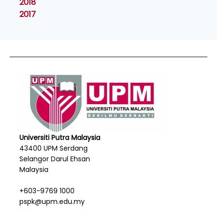
2018
2017
Universiti Putra Malaysia
43400 UPM Serdang
Selangor Darul Ehsan
Malaysia
+603-9769 1000
pspk@upm.edu.my