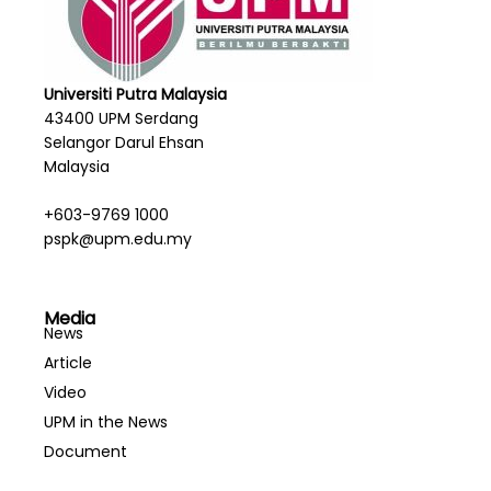
Universiti Putra Malaysia
43400 UPM Serdang
Selangor Darul Ehsan
Malaysia
+603-9769 1000
pspk@upm.edu.my
Media
News
Article
Video
UPM in the News
Document