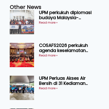
Other News
UPM perkukuh diplomasi
budaya Malaysia-
Indonesia melalui Narasi
Read more »
Nusantara
COSAFS2026 perkukuh
agenda keselamatan
makanan, AgriHub pacu
Read more »
transformasi pertanian
Sarawak
UPM Perluas Akses Air
Bersih di 31 Kediaman
Orang Asli Tasik Chini
Read more »