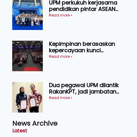
UPM perkukuh kerjasama
pendidikan pintar ASEAN
menerusi lawatan rasmi ke
Read more »
China
Kepimpinan berasaskan
kepercayaan kunci
kecemerlangan institusi -
Read more »
Naib Canselor UPM
Dua pegawai UPM dilantik
RakanKPT, jadi jambatan
maklumat ke akar umbi
Read more »
News Archive
Latest