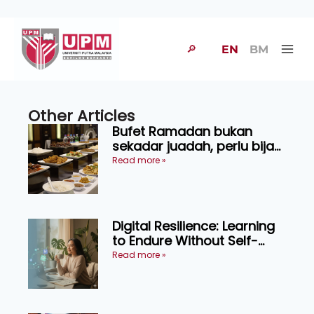
🔎
EN
BM
Other Articles
Bufet Ramadan bukan
sekadar juadah, perlu bijak
memilih dan selamat
Read more »
menikmati
Digital Resilience: Learning
to Endure Without Self-
Pressure
Read more »