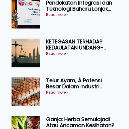
Pendekatan Integrasi dan
Teknologi Baharu Lonjak
Produktiviti Ternakan
Read more »
Ruminan
KETEGASAN TERHADAP
KEDAULATAN UNDANG-
UNDANG ASAS KEPADA
Read more »
KEADILAN DAN KEHARMONIAN
Telur Ayam, Â Potensi
Besar Dalam Industri
Makanan, Kosmetik dan
Read more »
Penyelidikan
Ganja: Herba Semulajadi
Atau Ancaman Kesihatan?