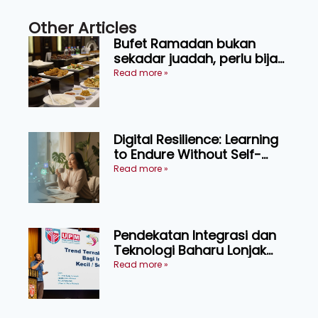
Other Articles
Bufet Ramadan bukan
sekadar juadah, perlu bijak
memilih dan selamat
Read more »
menikmati
Digital Resilience: Learning
to Endure Without Self-
Pressure
Read more »
Pendekatan Integrasi dan
Teknologi Baharu Lonjak
Produktiviti Ternakan
Read more »
Ruminan