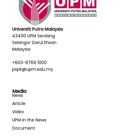
Universiti Putra Malaysia
43400 UPM Serdang
Selangor Darul Ehsan
Malaysia
+603-9769 1000
pspk@upm.edu.my
Media
News
Article
Video
UPM in the News
Document