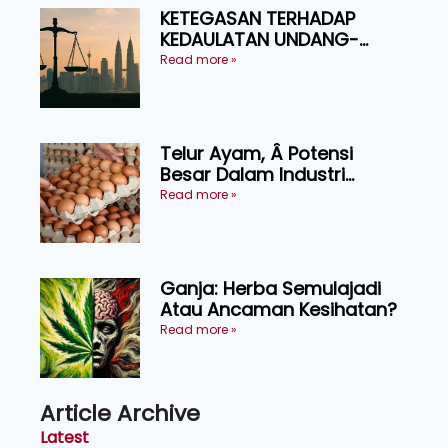
KETEGASAN TERHADAP
KEDAULATAN UNDANG-
UNDANG ASAS KEPADA
Read more »
KEADILAN DAN KEHARMONIAN
Telur Ayam, Â Potensi
Besar Dalam Industri
Makanan, Kosmetik dan
Read more »
Penyelidikan
Ganja: Herba Semulajadi
Atau Ancaman Kesihatan?
Read more »
Article Archive
Latest