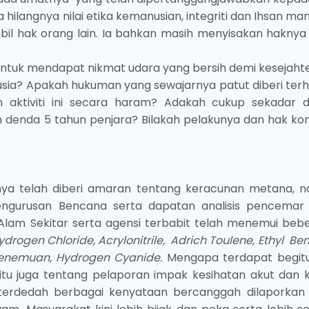
hilangnya nilai etika kemanusian, integriti dan Ihsan ma
il hak orang lain. Ia bahkan masih menyisakan haknya
ntuk mendapat nikmat udara yang bersih demi kesejaht
usia? Apakah hukuman yang sewajarnya patut diberi ter
an aktiviti ini secara haram? Adakah cukup sekadar 
 denda 5 tahun penjara? Bilakah pelakunya dan hak kom
lnya telah diberi amaran tentang keracunan metana, 
Pengurusan Bencana serta dapatan analisis pencemar
 Alam Sekitar serta agensi terbabit telah menemui beb
ydrogen Chloride, Acrylonitrile, Adrich Toulene, Ethyl Be
enemuan, Hydrogen Cyanide.
Mengapa terdapat begitu
tu juga tentang pelaporan impak kesihatan akut dan k
 terdedah berbagai kenyataan bercanggah dilaporkan