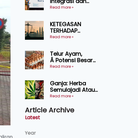
Integrasi dan
Teknologi Baharu
Read more »
Lonjak Produktiviti
Ternakan
KETEGASAN
Ruminan
TERHADAP
KEDAULATAN
Read more »
UNDANG-UNDANG
ASAS KEPADA
Telur Ayam,
KEADILAN DAN
Â Potensi Besar
KEHARMONIAN
Dalam Industri
Read more »
Makanan,
Kosmetik dan
Ganja: Herba
Penyelidikan
Semulajadi Atau
Ancaman
Read more »
Kesihatan?
Article Archive
Latest
Year
liran