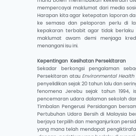
mana boleh menimbulkan kekeliruan awam
mempercayai maklumat dari media sosia
Harapan kita agar ketepatan laporan da
ke semasa dan pelaporan perlu di l
kepakaran terbabit agar tidak berlaku
maklumat awam demi menjaga kredibi
menangani isu ini.
Kepentingan Kesihatan Persekitaran
Sekadar berkongsi pengalaman seba
Persekitaran atau
Environmental Health
penyelidikan sejak 20 tahun lalu dan se
fenomena Jerebu sejak tahun 1994, i
pencemaran udara dalaman sekolah dan p
Timbalan Pengerusi Persidangan bersama
Pertubuhan Udara Bersih di Malaysia 
berjaya terpilih dan menganjurkan persi
yang mana telah mendapat pengiktirafan