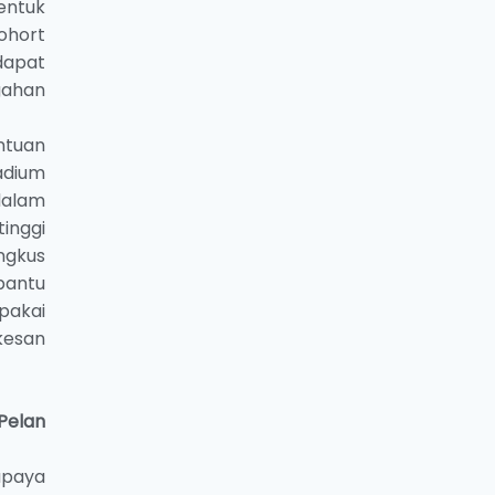
entuk
ohort
 dapat
gahan
ntuan
adium
dalam
inggi
ngkus
bantu
pakai
kesan
Pelan
upaya