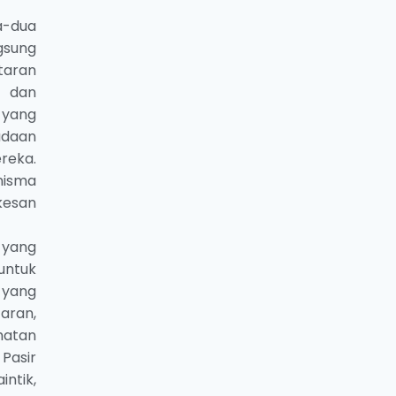
a-dua
gsung
taran
h dan
 yang
adaan
reka.
nisma
kesan
 yang
untuk
 yang
aran,
hatan
Pasir
ntik,