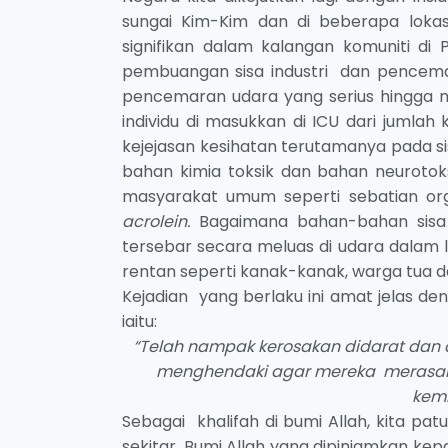
sungai Kim-Kim dan di beberapa loka
signifikan dalam kalangan komuniti di
pembuangan sisa industri dan pencemar
pencemaran udara yang serius hingga me
individu di masukkan di ICU dari juml
kejejasan kesihatan terutamanya pada si
bahan kimia toksik dan bahan neuroto
masyarakat umum seperti sebatian o
acrolein.
Bagaimana bahan-bahan sisa
tersebar secara meluas di udara dalam l
rentan seperti kanak-kanak, warga tua 
Kejadian yang berlaku ini amat jelas d
iaitu:
“Telah nampak kerosakan didarat dan 
menghendaki agar mereka merasak
kemb
Sebagai khalifah di bumi Allah, kita p
sekitar, Bumi Allah yang dipinjamkan k