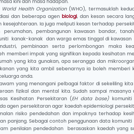
masa kini dan masa hadapan.
a
World Health Organization
(WHO), termasuklah kedu
 radiasi dan beberapa agen
biologi
, dan kesan secara lan
 kesejahteraan. Ia juga meliputi kesan terhadap perseki
uklah perumahan, pembangunan kawasan bandar, tana
muniti kanak-kanak dan warga emas tinggal di kawasan
n industri, pembinaan serta perlombongan maka ke
boleh memberi impak yang signifikan kepada kesihatan me
rumah yang kita gunakan, apa serangga dan mikroorga
akanan yang kita ambil sebenarnya ia boleh memberi 
keluarga anda.
awam yang menangani pelbagai faktor di sekeliling kita
raan fizikal dan mental kita. Sudah sampai masanya 
as Kesihatan Persekitaran (
EH data base)
komuniti
da agen persekitaran agar kaedah epidemiologi persekit
amalan risiko pendedahan dan impaknya terhadap kesi
 dan panjang. Sebagai contoh penggunaan data komuniti 
lam penilaian pendedahan berasaskan kaedah yang sai