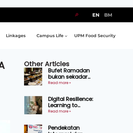
🔎
EN
BM
Linkages
Campus Life
UPM Food Security
A
Other Articles
Bufet Ramadan
bukan sekadar
juadah, perlu bijak
Read more »
memilih dan
selamat
Digital Resilience:
menikmati
Learning to
Endure Without
Read more »
Self-Pressure
Pendekatan