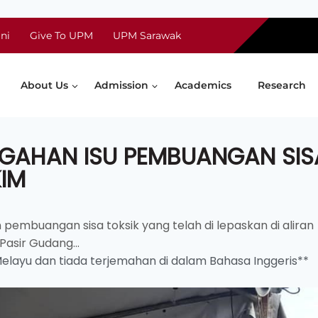
ni
Give To UPM
UPM Sarawak
About Us
Admission
Academics
Research
EGAHAN ISU PEMBUANGAN SIS
KIM
n pembuangan sisa toksik yang telah di lepaskan di aliran
Pasir Gudang...
 Melayu dan tiada terjemahan di dalam Bahasa Inggeris**