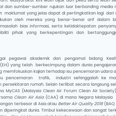
. Masyarakat kini lebih bijak dan peka serta lebih s
l dan sumber-sumber rujukan luar berbanding media r
n maklumat yang jelas dapat di pertingkatkan lagi dari
akukan oleh mereka yang benar-benar arif dalam b
 masalah bias informasi, serta ketidaktepatan penyam
liti pihak yang berkepentingan dan bertanggung
gai pegawai akademik dan pengamal bidang Kesi
(EH) yang telah berkecimpung dalam dunia pengajara
ring memfokuskan kajian terhadap isu pencemaran udara a
su pencemaran trafik, industri sehinggalah ke ma
ersekitaran rumah. Selain terlibat secara langsung se
 MyCAS (Malaysia Clean Air Forum Clean Air Society) 
bersama
Clean Air Asia
(CAA) di mana Negara Malaysia 
dangan terbesar di Asia atau
Better Air Quality 2018
(BAQ 
 diperingkat dunia. Timbul kekecewaan dan sangat ter