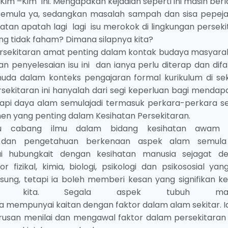
Kim –Kim ini. Mengapakah kejadian seperti ini masih berl
an semula ya, sedangkan masalah sampah dan sisa pepeja
atan apatah lagi lagi isu merokok di lingkungan perseki
ng tidak faham? Dimana silapnya kita?
ersekitaran amat penting dalam kontak budaya masyarak
 penyelesaian isu ini dan ianya perlu diterap dan difa
 muda dalam konteks pengajaran formal kurikulum di sek
rsekitaran ini hanyalah dari segi keperluan bagi menda
tapi daya alam semulajadi termasuk perkara-perkara se
n yang penting dalam Kesihatan Persekitaran.
atu cabang ilmu dalam bidang kesihatan awam
dan pengetahuan berkenaan aspek alam semula 
i hubungkait dengan kesihatan manusia sejagat d
izikal, kimia, biologi, psikologi dan psikososial yang
ung, tetapi ia boleh memberi kesan yang signifikan k
aan kita. Segala aspek tubuh man
 mempunyai kaitan dengan faktor dalam alam sekitar. Ia
usan menilai dan mengawal faktor dalam persekitaran