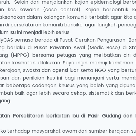
uh. Selain dari menjalankan kajian epidemiologi berb
ian kes kawalan (case control). Kajian berbentuk K
ilaksanakan dalam kalangan komuniti terbabit agar kita
di persekitaran komuniti berisiko agar langkah pence
m isu ini menjadi lebih serius.
yCAS semasa berada di Pusat Gerakan Pengurusan Ba
ang berlaku di Pusat Rawatan Awal (Medic Base) di St
dang (MPPG) bersama petugas yang melibatkan diri 
atan kesihatan dilakukan. Saya ingin memuji komitmen t
 kerajaan, swasta dan agensi luar serta NGO yang bertu
an dan penilaian kes ini bagi menangani serta mem
pat beberapa cadangan khusus yang boleh yang diguna
ambah baik agar lebih secara cekap, sistematik dan ber
jang.
an Persekitaran berkaitan Isu di Pasir Gudang dan 
siko terhadap masyarakat awam dari sumber kerajaan s