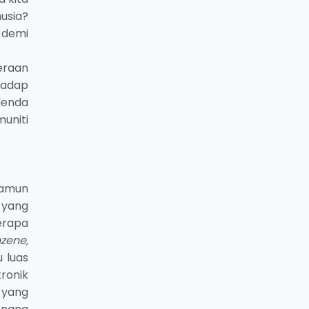
nusia?
 demi
eraan
hadap
denda
uniti
namun
 yang
erapa
nzene,
 luas
ronik
 yang