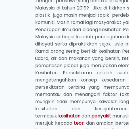
dengan peristiwa yang berlaku di sungai 
Malaysia di tahun 2019? Jika di fikirk
plastik juga masih menjadi topik perdeb
komuniti. Masih ramai lagi masyarakat ya
Penerapan ilmu dari bidang Kesihatan P
Malaysia sebagai kaedah pencegahan dan
dihayati serta dipraktikkan sejak usia
Ramai orang sering berfikir kesihatan Pe
udara, air dan makanan yang bersih, te
pemanasan global juga merupakan eleme
Kesihatan Persekitaran adalah su
mengetengahkan konsep kesedaran 
persekitaran terbina yang mempunya
memantau dan menangani faktor-faktor f
mungkin tidak mempunyai kawalan langs
kesihatan dan kesejahter
termasuk
kesihatan
dan
penyakit
manusia
merujuk kepada
teori
dan amalan berter