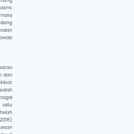
enang
asmi.
 masa
idang
paian
jawab
hatan
n dan
kibat
salah
bagai
iaitu
telah
2018)
kesan