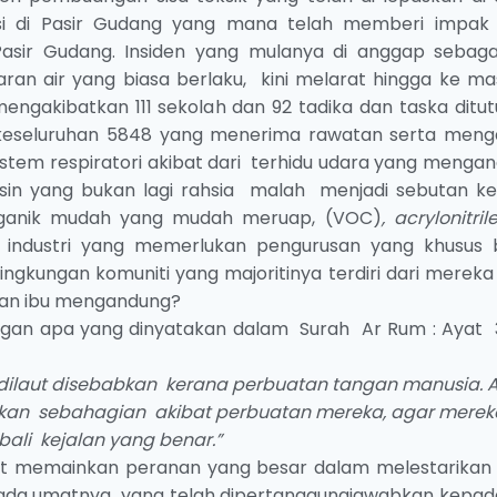
si di Pasir Gudang yang mana telah memberi impak
 Pasir Gudang. Insiden yang mulanya di anggap sebaga
an air yang biasa berlaku, kini melarat hingga ke ma
ngakibatkan 111 sekolah dan 92 tadika dan taska ditutu
ah keseluruhan 5848 yang menerima rawatan serta meng
stem respiratori akibat dari terhidu udara yang mengan
ksin yang bukan lagi rahsia malah menjadi sebutan k
rganik mudah yang mudah meruap, (VOC)
, acrylonitri
 industri yang memerlukan pengurusan yang khusus 
ingkungan komuniti yang majoritinya terdiri dari mereka
dan ibu mengandung?
engan apa yang dinyatakan dalam Surah Ar Rum : Ayat 3
dilaut disebabkan kerana perbuatan tangan manusia. A
an sebahagian akibat perbuatan mereka, agar merek
ali kejalan yang benar.”
atut memainkan peranan yang besar dalam melestarikan
epada umatnya yang telah dipertanggungjawabkan kepada