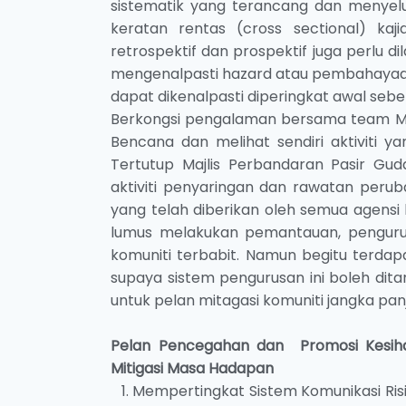
sistematik yang terancang dan menyelur
keratan rentas (cross sectional) kaj
retrospektif dan prospektif juga perlu d
mengenalpasti hazard atau pembahayaan 
dapat dikenalpasti diperingkat awal sebelu
Berkongsi pengalaman bersama team M
Bencana dan melihat sendiri aktiviti y
Tertutup Majlis Perbandaran Pasir Gu
aktiviti penyaringan dan rawatan perub
yang telah diberikan oleh semua agensi
lumus melakukan pemantauan, pengurus
komuniti terbabit. Namun begitu terda
supaya sistem pengurusan ini boleh dit
untuk pelan mitagasi komuniti jangka pan
Pelan Pencegahan dan Promosi Kesihat
Mitigasi Masa Hadapan
Mempertingkat Sistem Komunikasi Ri