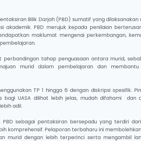
taksiran Bilik Darjah (PBD) sumatif yang dilaksanakan 
sesi akademik. PBD merujuk kepada penilaian berterusan
mendapatkan maklumat mengenai perkembangan, kema
pembelajaran.
perbandingan tahap penguasaan antara murid, sebal
emajuan murid dalam pembelajaran dan membantu
ggunakan TP 1 hingga 6 dengan diskripsi spesifik. Pi
 bagi UASA dilihat lebih jelas, mudah difahami dan 
bih adil.
 PBD sebagai pentaksiran bersepadu yang terdiri dar
ebih komprehensif. Pelaporan terbaharu ini membolehkan
n murid dengan lebih terperinci serta mengambil la