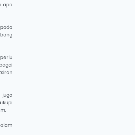
i apa
ipada
mbang
perlu
bagai
siran
 juga
ukupi
um.
dalam