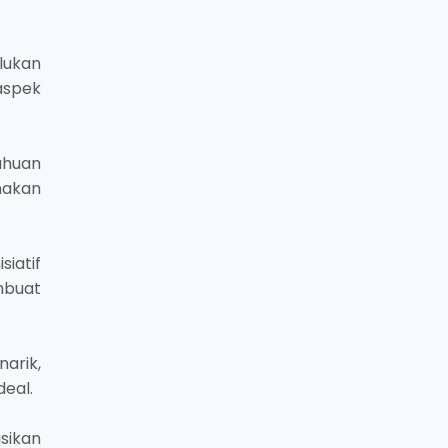
lukan
aspek
ahuan
nakan
iatif
mbuat
arik,
deal.
sikan