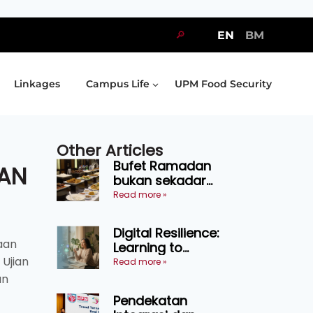
🔎
EN
BM
Linkages
Campus Life
UPM Food Security
Other Articles
Bufet Ramadan
DAN
bukan sekadar
juadah, perlu bijak
Read more »
memilih dan
selamat
Digital Resilience:
menikmati
aan
Learning to
Ujian
Endure Without
Read more »
Self-Pressure
an
Pendekatan