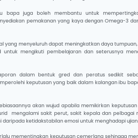
bu bapa juga boleh membantu untuk mempertingk
nyediakan pemakanan yang kaya dengan Omega-3 dan
ikal yang menyeluruh dapat meningkatkan daya tumpuan,
d untuk mengikuti pembelajaran dan seterusnya men
aporan dalam bentuk gred dan peratus sedikit seb
erolehi keputusan yang baik dalam kalangan ibu bap
kebiasaannya akan wujud apabila memikirkan keputusan
rid mengalami sakit perut, sakit kepala dan pelbagai r
asi daripada ketidakstabilan emosi untuk menghadapi ujian
g terlalu mementingkan keputusan cemerlang sehingga me