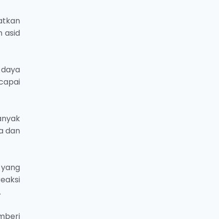
atkan
 asid
 daya
capai
anyak
a dan
 yang
eaksi
.
mberi