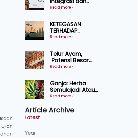
Integrasi dan
Teknologi Baharu
Read more »
Lonjak Produktiviti
Ternakan
KETEGASAN
Ruminan
TERHADAP
KEDAULATAN
Read more »
UNDANG-UNDANG
ASAS KEPADA
Telur Ayam,
KEADILAN DAN
Potensi Besar
KEHARMONIAN
Dalam Industri
Read more »
Makanan,
Kosmetik dan
Ganja: Herba
Penyelidikan
Semulajadi Atau
Ancaman
Read more »
Kesihatan?
Article Archive
Latest
asaan
Ujian
Year
lahan