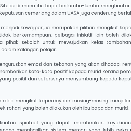
Situasi di mana ibu bapa berlumba-lumba menghantar
 keputusan cemerlang dalam UASA juga cenderung berlak
 menjadi kewajipan, ia merupakan pilihan mengikut kepe
ak berkemampuan, pelbagai inisiatif lain boleh dila
a pihak sekolah untuk mewujudkan kelas tambaha
alam kalangan pelajar.
menguruskan emosi dan tekanan yang akan dihadapi ren
a memberikan kata-kata positif kepada murid kerana pem
n yang positif dan seterusnya menyumbang kepada kepu
 berdoa mengikut kepercayaan masing-masing menjela
 rohani yang boleh dilakukan oleh ibu bapa dan murid.
kuatan spiritual yang dapat memberikan keyakina
enang menghasilkan sistem memori yang lebih peka 