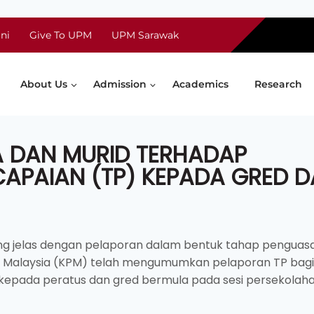
ni
Give To UPM
UPM Sarawak
About Us
Admission
Academics
Research
A DAN MURID TERHADAP
APAIAN (TP) KEPADA GRED 
g jelas dengan pelaporan dalam bentuk tahap penguas
an Malaysia (KPM) telah mengumumkan pelaporan TP bagi 
r kepada peratus dan gred bermula pada sesi persekolah