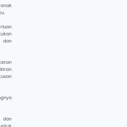
 anak
u.
rluan
kukan
n dan
tetan
ikiran
tusan
ngnya
n dan
untuk