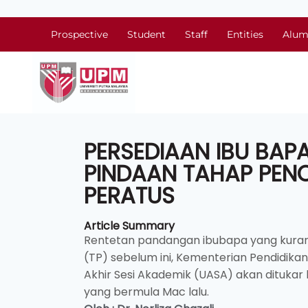
Prospective
Student
Staff
Entities
Alum
PERSEDIAAN IBU BAP
PINDAAN TAHAP PENC
PERATUS
Article Summary
Rentetan pandangan ibubapa yang kuran
(TP) sebelum ini, Kementerian Pendidik
Akhir Sesi Akademik (UASA) akan dituka
yang bermula Mac lalu.