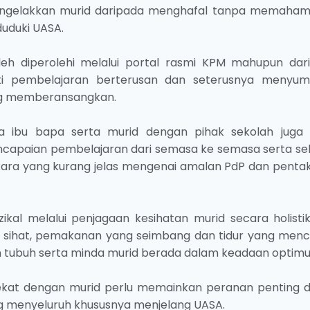
ngelakkan murid daripada menghafal tanpa memaham
uduki UASA.
eh diperolehi melalui portal rasmi KPM mahupun dar
uti pembelajaran berterusan dan seterusnya menyu
ng memberansangkan.
ara ibu bapa serta murid dengan pihak sekolah juga 
capaian pembelajaran dari semasa ke semasa serta se
ara yang kurang jelas mengenai amalan PdP dan pentak
zikal melalui penjagaan kesihatan murid secara holistik
up sihat, pemakanan yang seimbang dan tidur yang menc
 tubuh serta minda murid berada dalam keadaan optim
dekat dengan murid perlu memainkan peranan penting 
ng menyeluruh khususnya menjelang UASA.