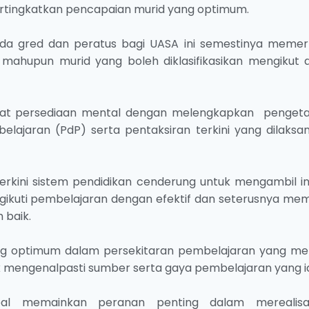
ertingkatkan pencapaian murid yang optimum.
a gred dan peratus bagi UASA ini semestinya memer
 mahupun murid yang boleh diklasifikasikan mengikut 
uat persediaan mental dengan melengkapkan penget
lajaran (PdP) serta pentaksiran terkini yang dilaksa
kini sistem pendidikan cenderung untuk mengambil inis
ikuti pembelajaran dengan efektif dan seterusnya me
 baik.
ng optimum dalam persekitaran pembelajaran yang men
uk mengenalpasti sumber serta gaya pembelajaran yang i
al memainkan peranan penting dalam merealisa