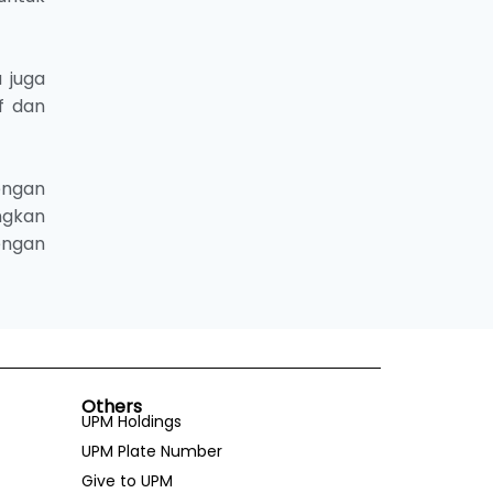
 juga
f dan
engan
ngkan
engan
Others
UPM Holdings
UPM Plate Number
Give to UPM