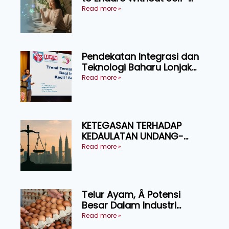
Pressure
Read more »
Pendekatan Integrasi dan
Teknologi Baharu Lonjak
Produktiviti Ternakan
Read more »
Ruminan
KETEGASAN TERHADAP
KEDAULATAN UNDANG-
UNDANG ASAS KEPADA
Read more »
KEADILAN DAN KEHARMONIAN
Telur Ayam, Â Potensi
Besar Dalam Industri
Makanan, Kosmetik dan
Read more »
Penyelidikan