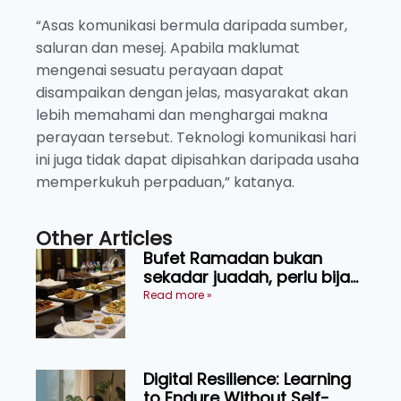
“Asas komunikasi bermula daripada sumber,
saluran dan mesej. Apabila maklumat
mengenai sesuatu perayaan dapat
disampaikan dengan jelas, masyarakat akan
lebih memahami dan menghargai makna
perayaan tersebut. Teknologi komunikasi hari
ini juga tidak dapat dipisahkan daripada usaha
memperkukuh perpaduan,” katanya.
Other Articles
Bufet Ramadan bukan
sekadar juadah, perlu bijak
memilih dan selamat
Read more »
menikmati
Digital Resilience: Learning
to Endure Without Self-