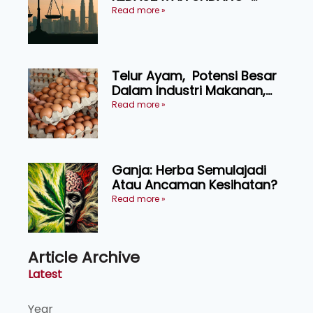
UNDANG ASAS KEPADA
Read more »
KEADILAN DAN KEHARMONIAN
Telur Ayam, Potensi Besar
Dalam Industri Makanan,
Kosmetik dan Penyelidikan
Read more »
Ganja: Herba Semulajadi
Atau Ancaman Kesihatan?
Read more »
Article Archive
Latest
Year