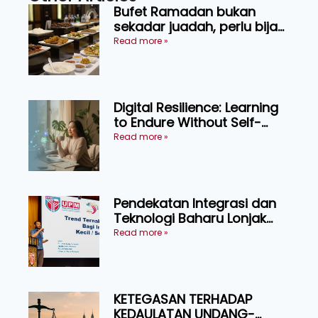
Bufet Ramadan bukan
sekadar juadah, perlu bijak
memilih dan selamat
Read more »
menikmati
Digital Resilience: Learning
to Endure Without Self-
Pressure
Read more »
Pendekatan Integrasi dan
Teknologi Baharu Lonjak
Produktiviti Ternakan
Read more »
Ruminan
KETEGASAN TERHADAP
KEDAULATAN UNDANG-