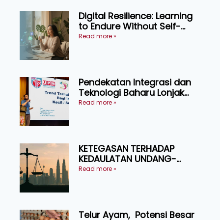
Digital Resilience: Learning
to Endure Without Self-
Pressure
Read more »
Pendekatan Integrasi dan
Teknologi Baharu Lonjak
Produktiviti Ternakan
Read more »
Ruminan
KETEGASAN TERHADAP
KEDAULATAN UNDANG-
UNDANG ASAS KEPADA
Read more »
KEADILAN DAN KEHARMONIAN
Telur Ayam, Potensi Besar