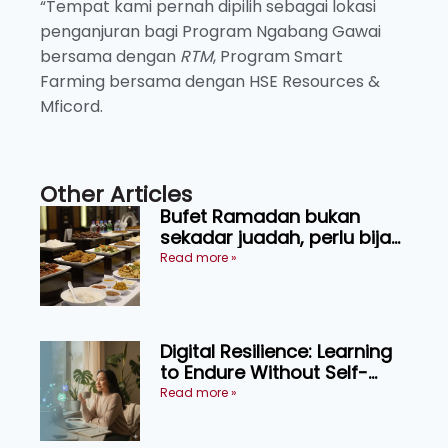
“Tempat kami pernah dipilih sebagai lokasi
penganjuran bagi Program Ngabang Gawai
bersama dengan
RTM
, Program Smart
Farming bersama dengan HSE Resources &
Mficord.
Other Articles
Bufet Ramadan bukan
sekadar juadah, perlu bijak
memilih dan selamat
Read more »
menikmati
Digital Resilience: Learning
to Endure Without Self-
Pressure
Read more »