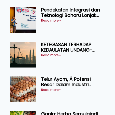
Pendekatan Integrasi dan
Teknologi Baharu Lonjak
Produktiviti Ternakan
Read more »
Ruminan
KETEGASAN TERHADAP
KEDAULATAN UNDANG-
UNDANG ASAS KEPADA
Read more »
KEADILAN DAN KEHARMONIAN
Telur Ayam, Â Potensi
Besar Dalam Industri
Makanan, Kosmetik dan
Read more »
Penyelidikan
Ganja: Herba Semulajadi