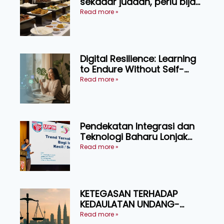
sekadar juadah, perlu bijak
memilih dan selamat
Read more »
menikmati
Digital Resilience: Learning
to Endure Without Self-
Pressure
Read more »
Pendekatan Integrasi dan
Teknologi Baharu Lonjak
Produktiviti Ternakan
Read more »
Ruminan
KETEGASAN TERHADAP
KEDAULATAN UNDANG-
UNDANG ASAS KEPADA
Read more »