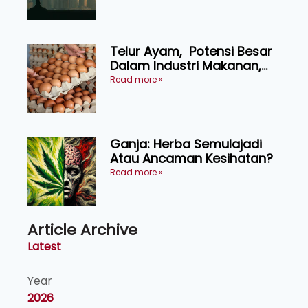
KEADILAN DAN KEHARMONIAN
Telur Ayam, Potensi Besar
Dalam Industri Makanan,
Kosmetik dan Penyelidikan
Read more »
Ganja: Herba Semulajadi
Atau Ancaman Kesihatan?
Read more »
Article Archive
Latest
Year
2026