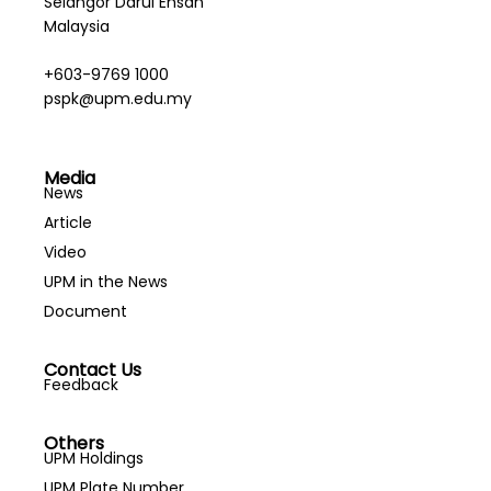
Selangor Darul Ehsan
Malaysia
+603-9769 1000
pspk@upm.edu.my
Media
News
Article
Video
UPM in the News
Document
Contact Us
Feedback
Others
UPM Holdings
UPM Plate Number