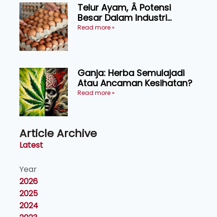
Telur Ayam, Â Potensi
Besar Dalam Industri
Makanan, Kosmetik dan
Read more »
Penyelidikan
Ganja: Herba Semulajadi
Atau Ancaman Kesihatan?
Read more »
Article Archive
Latest
Year
2026
2025
2024