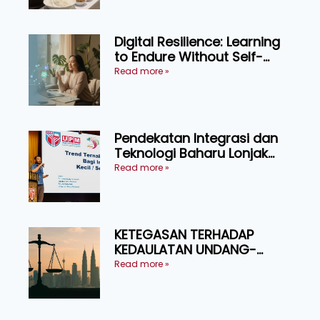
Digital Resilience: Learning
to Endure Without Self-
Pressure
Read more »
Pendekatan Integrasi dan
Teknologi Baharu Lonjak
Produktiviti Ternakan
Read more »
Ruminan
KETEGASAN TERHADAP
KEDAULATAN UNDANG-
UNDANG ASAS KEPADA
Read more »
KEADILAN DAN KEHARMONIAN