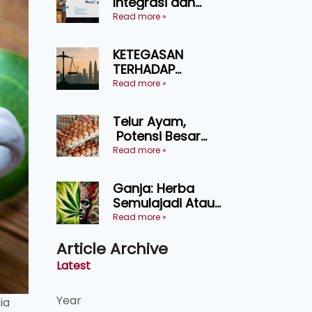
Integrasi dan
Teknologi Baharu
Read more »
Lonjak Produktiviti
Ternakan
KETEGASAN
Ruminan
TERHADAP
KEDAULATAN
Read more »
UNDANG-UNDANG
ASAS KEPADA
Telur Ayam,
KEADILAN DAN
Potensi Besar
KEHARMONIAN
Dalam Industri
Read more »
Makanan,
Kosmetik dan
Ganja: Herba
Penyelidikan
Semulajadi Atau
Ancaman
Read more »
Kesihatan?
Article Archive
Latest
Year
ia