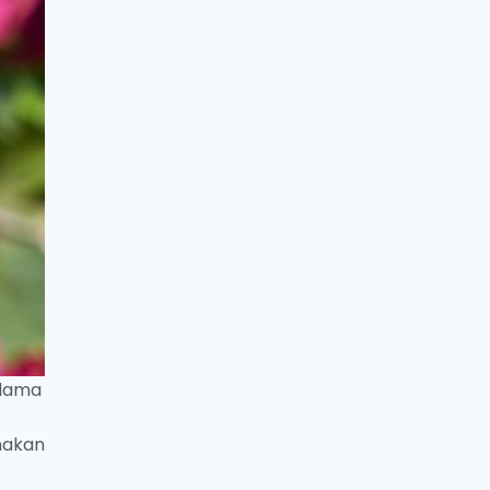
 lama
nakan