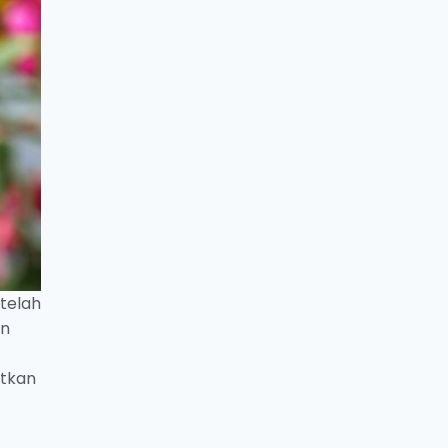
 telah
in
atkan