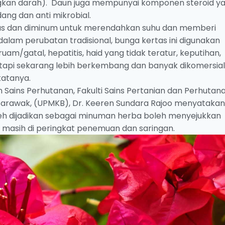
gkan darah). Daun juga mempunyai komponen steroid y
dang dan anti mikrobial.
ebus dan diminum untuk merendahkan suhu dan memberi
alam perubatan tradisional, bunga kertas ini digunakan
uam/gatal, hepatitis, haid yang tidak teratur, keputihan,
tetapi sekarang lebih berkembang dan banyak dikomersia
katanya.
Sains Perhutanan, Fakulti Sains Pertanian dan Perhutana
u Sarawak, (UPMKB), Dr. Keeren Sundara Rajoo menyatakan
leh dijadikan sebagai minuman herba boleh menyejukkan
n masih di peringkat penemuan dan saringan.