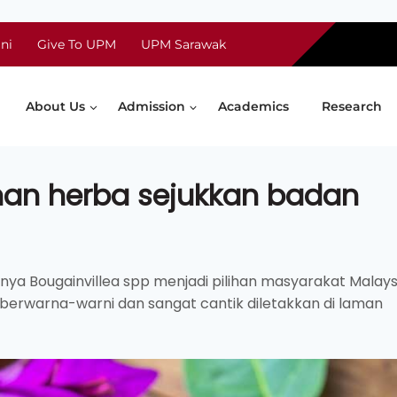
ni
Give To UPM
UPM Sarawak
About Us
Admission
Academics
Research
an herba sejukkan badan
nya Bougainvillea spp menjadi pilihan masyarakat Malays
berwarna-warni dan sangat cantik diletakkan di laman