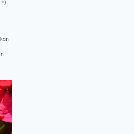
ang
lkan
n,