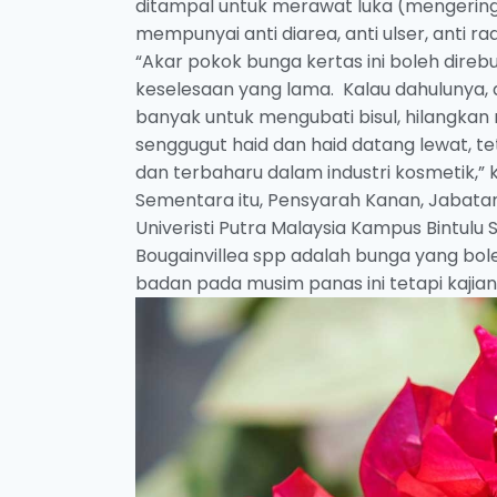
ditampal untuk merawat luka (mengerin
mempunyai anti diarea, anti ulser, anti ra
“Akar pokok bunga kertas ini boleh dir
keselesaan yang lama. Kalau dahulunya, d
banyak untuk mengubati bisul, hilangkan r
senggugut haid dan haid datang lewat, 
dan terbaharu dalam industri kosmetik,” 
Sementara itu, Pensyarah Kanan, Jabatan 
Univeristi Putra Malaysia Kampus Bintul
Bougainvillea spp adalah bunga yang bo
badan pada musim panas ini tetapi kajia