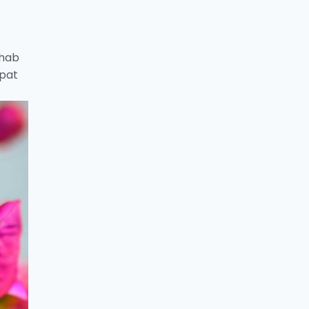
ahab
apat