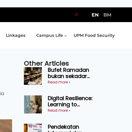
🔎
EN
BM
Linkages
Campus Life
UPM Food Security
Other Articles
Bufet Ramadan
bukan sekadar
juadah, perlu bijak
Read more »
memilih dan
ia
selamat
Digital Resilience:
menikmati
Learning to
Endure Without
Read more »
Self-Pressure
Pendekatan