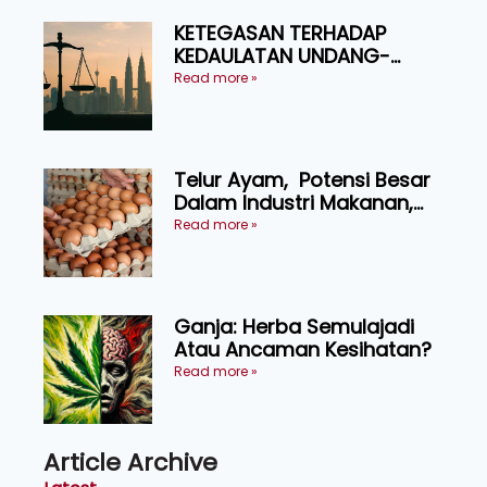
KETEGASAN TERHADAP
KEDAULATAN UNDANG-
UNDANG ASAS KEPADA
Read more »
KEADILAN DAN KEHARMONIAN
Telur Ayam, Potensi Besar
Dalam Industri Makanan,
Kosmetik dan Penyelidikan
Read more »
Ganja: Herba Semulajadi
Atau Ancaman Kesihatan?
Read more »
Article Archive