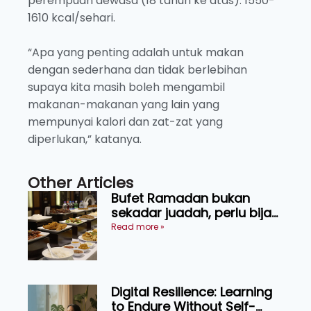
perempuan dewasa (18 tahun ke atas): 1550-
1610 kcal/sehari.
“Apa yang penting adalah untuk makan
dengan sederhana dan tidak berlebihan
supaya kita masih boleh mengambil
makanan-makanan yang lain yang
mempunyai kalori dan zat-zat yang
diperlukan,” katanya.
Other Articles
Bufet Ramadan bukan
sekadar juadah, perlu bijak
memilih dan selamat
Read more »
menikmati
Digital Resilience: Learning
to Endure Without Self-