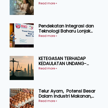
Pressure
Read more »
Pendekatan Integrasi dan
Teknologi Baharu Lonjak
Produktiviti Ternakan
Read more »
Ruminan
KETEGASAN TERHADAP
KEDAULATAN UNDANG-
UNDANG ASAS KEPADA
Read more »
KEADILAN DAN KEHARMONIAN
Telur Ayam, Potensi Besar
Dalam Industri Makanan,
Kosmetik dan Penyelidikan
Read more »