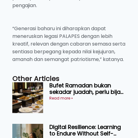
pengajian.
“Generasi baharu ini diharapkan dapat
meneruskan legasi PALAPES dengan lebih
kreatif, relevan dengan cabaran semasa serta
sentiasa berpegang kepada nilai kejujuran,
amanah dan semangat patriotisme,” katanya.
Other Articles
Bufet Ramadan bukan
sekadar juadah, perlu bijak
memilih dan selamat
Read more »
menikmati
Digital Resilience: Learning
to Endure Without Self-