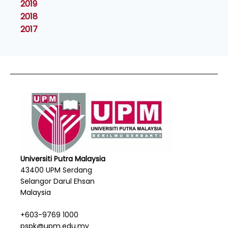
2019
2018
2017
Universiti Putra Malaysia
43400 UPM Serdang
Selangor Darul Ehsan
Malaysia
+603-9769 1000
pspk@upm.edu.my