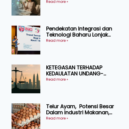
Pressure
Read more »
Pendekatan Integrasi dan
Teknologi Baharu Lonjak
Produktiviti Ternakan
Read more »
Ruminan
KETEGASAN TERHADAP
KEDAULATAN UNDANG-
UNDANG ASAS KEPADA
Read more »
KEADILAN DAN KEHARMONIAN
Telur Ayam, Potensi Besar
Dalam Industri Makanan,
Kosmetik dan Penyelidikan
Read more »