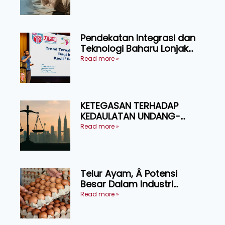
Pendekatan Integrasi dan
Teknologi Baharu Lonjak
Produktiviti Ternakan
Read more »
Ruminan
KETEGASAN TERHADAP
KEDAULATAN UNDANG-
UNDANG ASAS KEPADA
Read more »
KEADILAN DAN KEHARMONIAN
Telur Ayam, Â Potensi
Besar Dalam Industri
Makanan, Kosmetik dan
Read more »
Penyelidikan