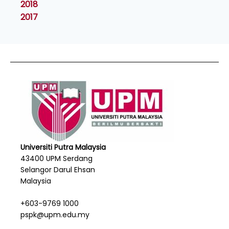
2018
2017
Universiti Putra Malaysia
43400 UPM Serdang
Selangor Darul Ehsan
Malaysia
+603-9769 1000
pspk@upm.edu.my