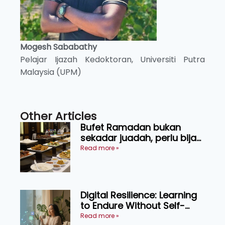
Mogesh Sababathy
Pelajar Ijazah Kedoktoran, Universiti Putra
Malaysia (UPM)
Other Articles
Bufet Ramadan bukan
sekadar juadah, perlu bijak
memilih dan selamat
Read more »
menikmati
Digital Resilience: Learning
to Endure Without Self-
Pressure
Read more »