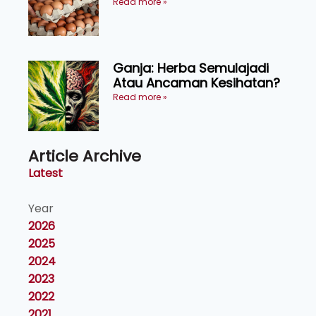
Kosmetik dan Penyelidikan
Read more »
Ganja: Herba Semulajadi
Atau Ancaman Kesihatan?
Read more »
Article Archive
Latest
Year
2026
2025
2024
2023
2022
2021