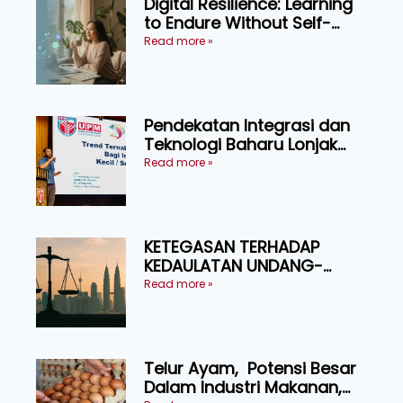
Digital Resilience: Learning
to Endure Without Self-
Pressure
Read more »
Pendekatan Integrasi dan
Teknologi Baharu Lonjak
Produktiviti Ternakan
Read more »
Ruminan
KETEGASAN TERHADAP
KEDAULATAN UNDANG-
UNDANG ASAS KEPADA
Read more »
KEADILAN DAN KEHARMONIAN
Telur Ayam, Potensi Besar
Dalam Industri Makanan,