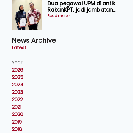
Dua pegawai UPM dilantik
RakanKPT, jadi jambatan
maklumat ke akar umbi
Read more »
News Archive
Latest
Year
2026
2025
2024
2023
2022
2021
2020
2019
2018