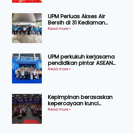
Sarawak
UPM Perluas Akses Air
Bersih di 31 Kediaman
Orang Asli Tasik Chini
Read more »
UPM perkukuh kerjasama
pendidikan pintar ASEAN
menerusi lawatan rasmi ke
Read more »
China
Kepimpinan berasaskan
kepercayaan kunci
kecemerlangan institusi -
Read more »
Naib Canselor UPM