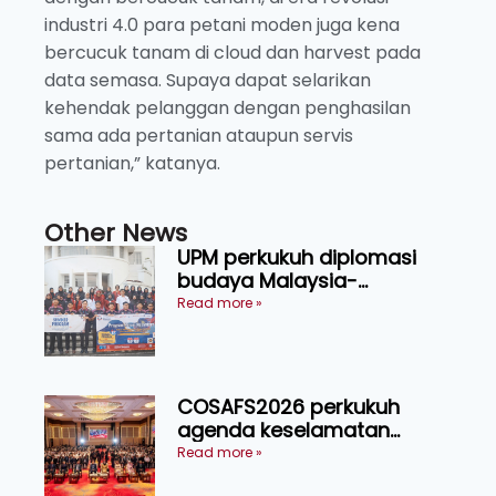
industri 4.0 para petani moden juga kena
bercucuk tanam di cloud dan harvest pada
data semasa. Supaya dapat selarikan
kehendak pelanggan dengan penghasilan
sama ada pertanian ataupun servis
pertanian,” katanya.
Other News
UPM perkukuh diplomasi
budaya Malaysia-
Indonesia melalui Narasi
Read more »
Nusantara
COSAFS2026 perkukuh
agenda keselamatan
makanan, AgriHub pacu
Read more »
transformasi pertanian