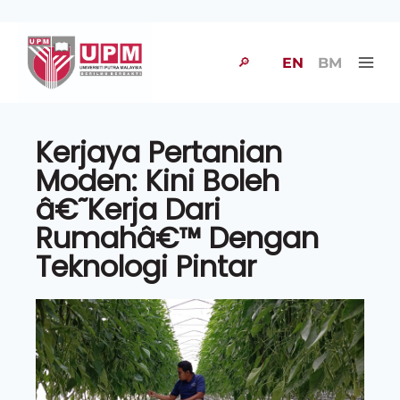
🔎
EN
BM
Kerjaya Pertanian
Moden: Kini Boleh
â€˜Kerja Dari
Rumahâ€™ Dengan
Teknologi Pintar