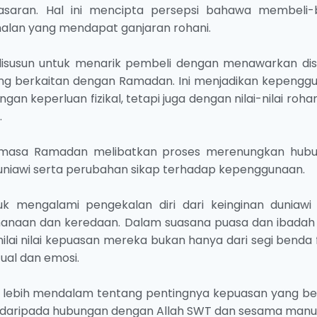
saran. Hal ini mencipta persepsi bahawa membeli-
lan yang mendapat ganjaran rohani.
n disusun untuk menarik pembeli dengan menawarkan dis
ang berkaitan dengan Ramadan. Ini menjadikan kepengg
n keperluan fizikal, tetapi juga dengan nilai-nilai roha
.
 semasa Ramadan melibatkan proses merenungkan hub
duniawi serta perubahan sikap terhadap kepenggunaan.
 mengalami pengekalan diri dari keinginan duniawi
rhanaan dan keredaan. Dalam suasana puasa dan ibadah
ai nilai kepuasan mereka bukan hanya dari segi benda f
tual dan emosi.
bih mendalam tentang pentingnya kepuasan yang ber
daripada hubungan dengan Allah SWT dan sesama manus