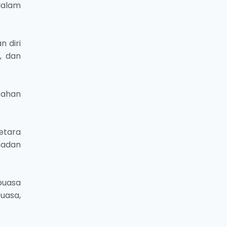
dalam
 diri
, dan
sahan
etara
adan
puasa
uasa,