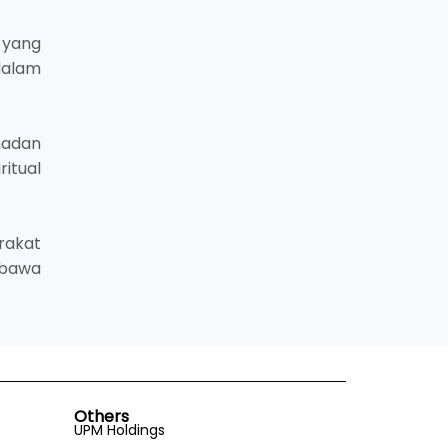
 yang
dalam
madan
ritual
rakat
mbawa
Others
UPM Holdings