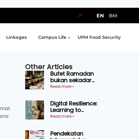
🔎
EN
BM
Linkages
Campus Life
UPM Food Security
Other Articles
Bufet Ramadan
bukan sekadar
juadah, perlu bijak
Read more »
memilih dan
selamat
Digital Resilience:
menikmati
umat
Learning to
mena
Endure Without
Read more »
Self-Pressure
Pendekatan