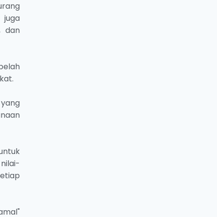
urang
 juga
, dan
belah
kat.
 yang
unaan
untuk
ilai-
etiap
amal"