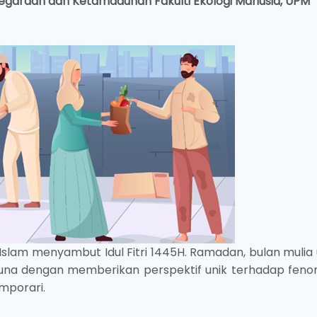
negaraan dan Ketamadunan
Fakulti Ekologi Manusia, UPM
Islam menyambut Idul Fitri 1445H. Ramadan, bulan mulia
una dengan memberikan perspektif unik terhadap fen
mporari.