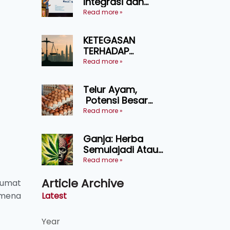
Integrasi dan
Teknologi Baharu
Read more »
Lonjak Produktiviti
Ternakan
KETEGASAN
Ruminan
TERHADAP
KEDAULATAN
Read more »
UNDANG-UNDANG
ASAS KEPADA
Telur Ayam,
KEADILAN DAN
Potensi Besar
KEHARMONIAN
Dalam Industri
Read more »
Makanan,
Kosmetik dan
Ganja: Herba
Penyelidikan
Semulajadi Atau
Ancaman
Read more »
Kesihatan?
Article Archive
 umat
Latest
omena
Year