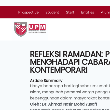
Prospective
Student
Staff
Entities
Alum
REFLEKSI RAMADAN:
MENGHADAPI CABAR
KONTEMPORARI
Article Summary
Hanya beberapa hari lagi sebelum umat I
Islam, mengubah persepsi warga penggu
kepenggunaan dalam masyarakat konte
Oleh :
Dr. Ahmad Nasir Mohd Yusoff