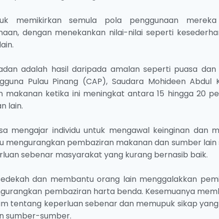
tuk memikirkan semula pola penggunaan merek
an, dengan menekankan nilai-nilai seperti kesederha
ain.
an adalah hasil daripada amalan seperti puasa dan
ngguna Pulau Pinang (CAP), Saudara Mohideen Abdul 
 makanan ketika ini meningkat antara 15 hingga 20 pe
 lain.
a mengajar individu untuk mengawal keinginan dan me
tu mengurangkan pembaziran makanan dan sumber lain 
luan sebenar masyarakat yang kurang bernasib baik.
i sedekah dan membantu orang lain menggalakkan pemi
engurangkan pembaziran harta benda. Kesemuanya me
 tentang keperluan sebenar dan memupuk sikap yang 
n sumber-sumber.