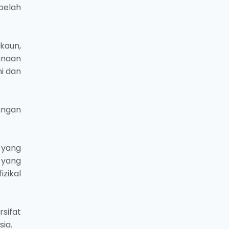
belah
kaun,
unaan
ni dan
ungan
 yang
 yang
izikal
sifat
ia.