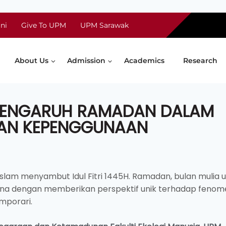
ni
Give To UPM
UPM Sarawak
About Us
Admission
Academics
Research
 PENGARUH RAMADAN DALAM
AN KEPENGGUNAAN
slam menyambut Idul Fitri 1445H. Ramadan, bulan mulia 
na dengan memberikan perspektif unik terhadap feno
mporari.