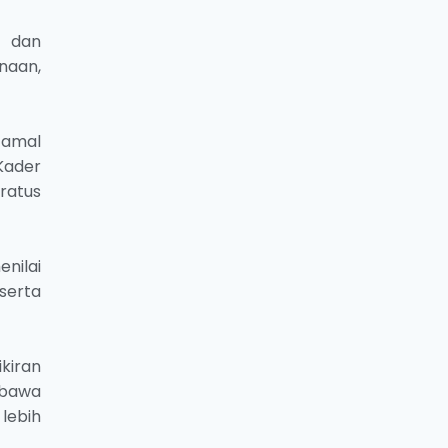
a dan
naan,
 amal
Kader
ratus
nilai
serta
kiran
mbawa
lebih