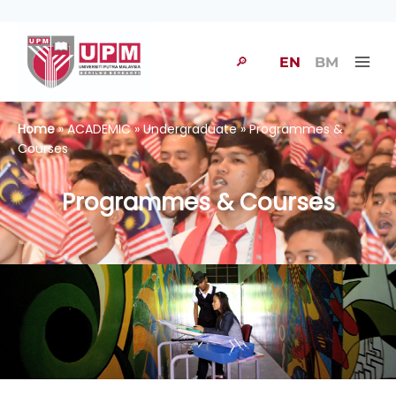
🔎
EN
BM
Home
» ACADEMIC » Undergraduate » Programmes &
Courses
Programmes & Courses