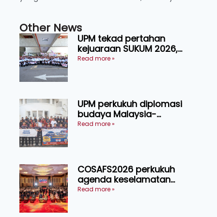
Other News
UPM tekad pertahan
kejuaraan SUKUM 2026,
sasar 16 pingat emas
Read more »
UPM perkukuh diplomasi
budaya Malaysia-
Indonesia melalui Narasi
Read more »
Nusantara
COSAFS2026 perkukuh
agenda keselamatan
makanan, AgriHub pacu
Read more »
transformasi pertanian
Sarawak