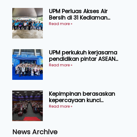
UPM Perluas Akses Air
Bersih di 31 Kediaman
Orang Asli Tasik Chini
Read more »
UPM perkukuh kerjasama
pendidikan pintar ASEAN
menerusi lawatan rasmi ke
Read more »
China
Kepimpinan berasaskan
kepercayaan kunci
kecemerlangan institusi -
Read more »
Naib Canselor UPM
News Archive