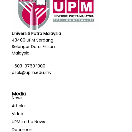
Universiti Putra Malaysia
43400 UPM Serdang
Selangor Darul Ehsan
Malaysia
+603-9769 1000
pspk@upm.edu.my
Media
News
Article
Video
UPM in the News
Document