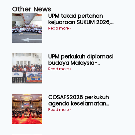
Other News
UPM tekad pertahan
kejuaraan SUKUM 2026,
sasar 16 pingat emas
Read more »
UPM perkukuh diplomasi
budaya Malaysia-
Indonesia melalui Narasi
Read more »
Nusantara
COSAFS2026 perkukuh
agenda keselamatan
makanan, AgriHub pacu
Read more »
transformasi pertanian
Sarawak