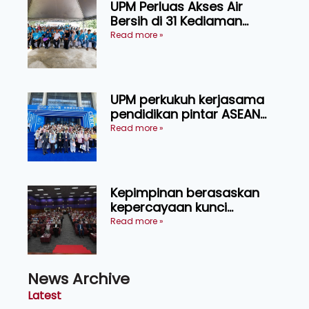
UPM Perluas Akses Air
Bersih di 31 Kediaman
Orang Asli Tasik Chini
Read more »
UPM perkukuh kerjasama
pendidikan pintar ASEAN
menerusi lawatan rasmi ke
Read more »
China
Kepimpinan berasaskan
kepercayaan kunci
kecemerlangan institusi -
Read more »
Naib Canselor UPM
News Archive
Latest