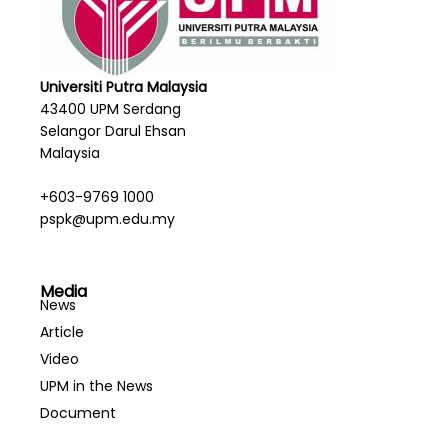
Universiti Putra Malaysia
43400 UPM Serdang
Selangor Darul Ehsan
Malaysia
+603-9769 1000
pspk@upm.edu.my
Media
News
Article
Video
UPM in the News
Document