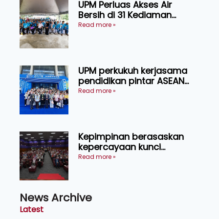
UPM Perluas Akses Air
Bersih di 31 Kediaman
Orang Asli Tasik Chini
Read more »
UPM perkukuh kerjasama
pendidikan pintar ASEAN
menerusi lawatan rasmi ke
Read more »
China
Kepimpinan berasaskan
kepercayaan kunci
kecemerlangan institusi -
Read more »
Naib Canselor UPM
News Archive
Latest