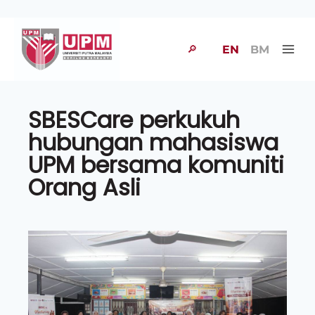
🔎
EN
BM
SBESCare perkukuh
hubungan mahasiswa
UPM bersama komuniti
Orang Asli