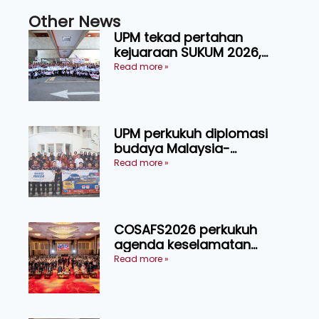
Other News
UPM tekad pertahan
kejuaraan SUKUM 2026,
sasar 16 pingat emas
Read more »
UPM perkukuh diplomasi
budaya Malaysia-
Indonesia melalui Narasi
Read more »
Nusantara
COSAFS2026 perkukuh
agenda keselamatan
makanan, AgriHub pacu
Read more »
transformasi pertanian
Sarawak