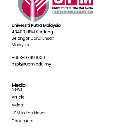
Universiti Putra Malaysia
43400 UPM Serdang
Selangor Darul Ehsan
Malaysia
+603-9769 1000
pspk@upm.edu.my
Media
News
Article
Video
UPM in the News
Document