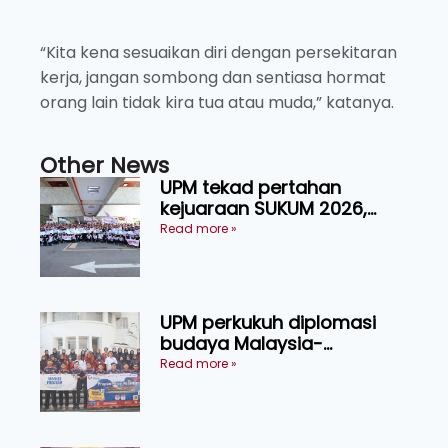
“Kita kena sesuaikan diri dengan persekitaran
kerja, jangan sombong dan sentiasa hormat
orang lain tidak kira tua atau muda,” katanya.
Other News
UPM tekad pertahan
kejuaraan SUKUM 2026,
sasar 16 pingat emas
Read more »
UPM perkukuh diplomasi
budaya Malaysia-
Indonesia melalui Narasi
Read more »
Nusantara