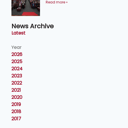
kecemerlangan institusi -
Read more »
Naib Canselor UPM
News Archive
Latest
Year
2026
2025
2024
2023
2022
2021
2020
2019
2018
2017