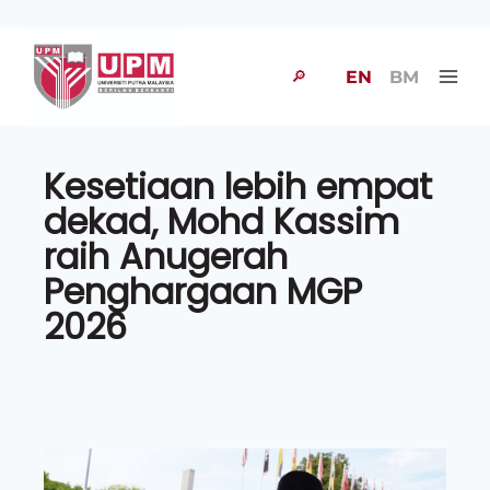
🔎
EN
BM
Kesetiaan lebih empat
dekad, Mohd Kassim
raih Anugerah
Penghargaan MGP
2026