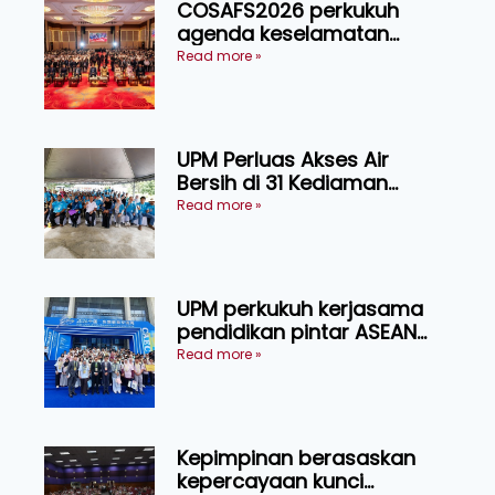
COSAFS2026 perkukuh
agenda keselamatan
makanan, AgriHub pacu
Read more »
transformasi pertanian
Sarawak
UPM Perluas Akses Air
Bersih di 31 Kediaman
Orang Asli Tasik Chini
Read more »
UPM perkukuh kerjasama
pendidikan pintar ASEAN
menerusi lawatan rasmi ke
Read more »
China
Kepimpinan berasaskan
kepercayaan kunci