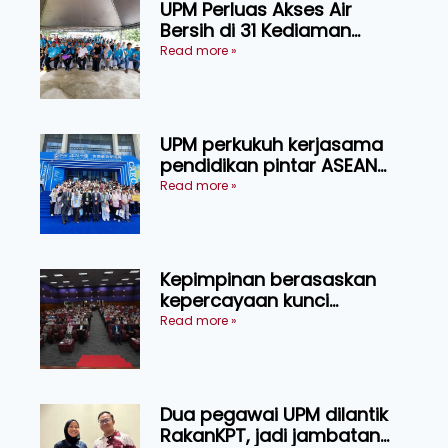
UPM Perluas Akses Air
Bersih di 31 Kediaman
Orang Asli Tasik Chini
Read more »
UPM perkukuh kerjasama
pendidikan pintar ASEAN
menerusi lawatan rasmi ke
Read more »
China
Kepimpinan berasaskan
kepercayaan kunci
kecemerlangan institusi -
Read more »
Naib Canselor UPM
Dua pegawai UPM dilantik
RakanKPT, jadi jambatan