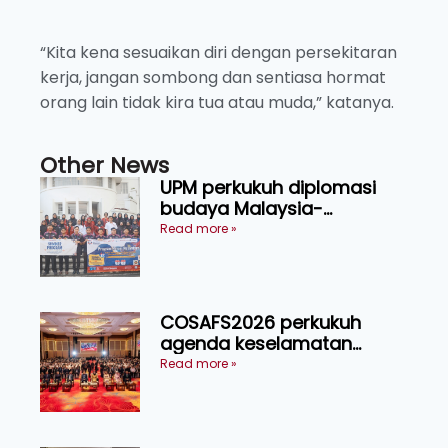
“Kita kena sesuaikan diri dengan persekitaran
kerja, jangan sombong dan sentiasa hormat
orang lain tidak kira tua atau muda,” katanya.
Other News
UPM perkukuh diplomasi
budaya Malaysia-
Indonesia melalui Narasi
Read more »
Nusantara
COSAFS2026 perkukuh
agenda keselamatan
makanan, AgriHub pacu
Read more »
transformasi pertanian
Sarawak