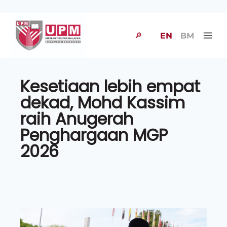
🔎
EN
BM
Kesetiaan lebih empat
dekad, Mohd Kassim
raih Anugerah
Penghargaan MGP
2026