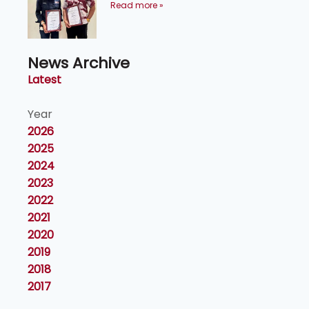
maklumat ke akar umbi
Read more »
News Archive
Latest
Year
2026
2025
2024
2023
2022
2021
2020
2019
2018
2017