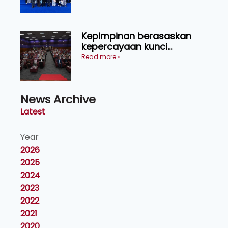
Kepimpinan berasaskan
kepercayaan kunci
kecemerlangan institusi -
Read more »
Naib Canselor UPM
News Archive
Latest
Year
2026
2025
2024
2023
2022
2021
2020