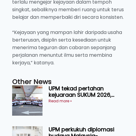
terlalu mengejar kejayaan dalam tempoh
singkat, sebaliknya memberi ruang untuk terus
belajar dan memperbaiki diri secara konsisten.
“Kejayaan yang mampan lahir daripada usaha
berterusan, disiplin serta kesediaan untuk
menerima teguran dan cabaran sepanjang
perjalanan menuntut ilmu serta membina
kerjaya,” katanya.
Other News
UPM tekad pertahan
kejuaraan SUKUM 2026,
sasar 16 pingat emas
Read more »
UPM perkukuh diplomasi
budaya Malaysia-