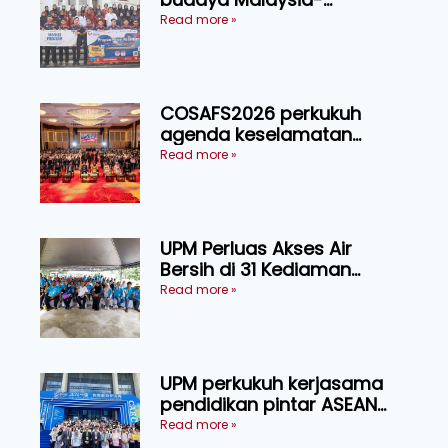
Indonesia melalui Narasi
Read more »
Nusantara
COSAFS2026 perkukuh
agenda keselamatan
makanan, AgriHub pacu
Read more »
transformasi pertanian
Sarawak
UPM Perluas Akses Air
Bersih di 31 Kediaman
Orang Asli Tasik Chini
Read more »
UPM perkukuh kerjasama
pendidikan pintar ASEAN
menerusi lawatan rasmi ke
Read more »
China