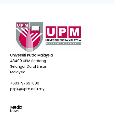
Universiti Putra Malaysia
43400 UPM Serdang
Selangor Darul Ehsan
Malaysia
+603-9769 1000
pspk@upm.edu.my
Media
News