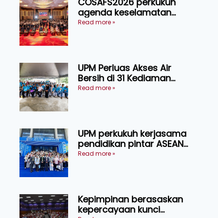
COSAFS2026 perkukuh
agenda keselamatan
makanan, AgriHub pacu
Read more »
transformasi pertanian
Sarawak
UPM Perluas Akses Air
Bersih di 31 Kediaman
Orang Asli Tasik Chini
Read more »
UPM perkukuh kerjasama
pendidikan pintar ASEAN
menerusi lawatan rasmi ke
Read more »
China
Kepimpinan berasaskan
kepercayaan kunci