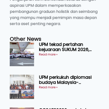
aspirasi UPM dalam memperkasakan
pembangunan graduan holistik dan seimbang
yang mampu menjadi pemimpin masa depan
serta aset penting negara.
Other News
UPM tekad pertahan
kejuaraan SUKUM 2026,
sasar 16 pingat emas
Read more »
UPM perkukuh diplomasi
budaya Malaysia-
Indonesia melalui Narasi
Read more »
Nusantara