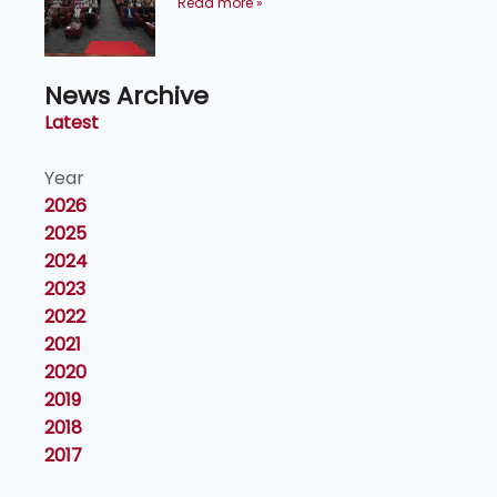
kecemerlangan institusi -
Read more »
Naib Canselor UPM
News Archive
Latest
Year
2026
2025
2024
2023
2022
2021
2020
2019
2018
2017