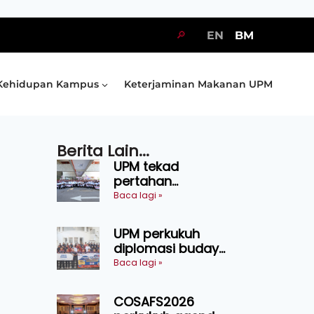
🔎
EN
BM
Kehidupan Kampus
Keterjaminan Makanan UPM
Berita Lain...
UPM tekad
pertahan
kejuaraan SUKUM
Baca lagi »
2026, sasar 16
pingat emas
UPM perkukuh
diplomasi budaya
Malaysia-
Baca lagi »
Indonesia melalui
Narasi Nusantara
COSAFS2026