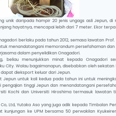
g unik daripada hampir 20 jenis ungags asli Jepun, di
jang hayatnya, mencapai lebih dari 7 meter. Ekor terpa
adori berlaku pada tahun 2012, semasa lawatan Prof. 
ochi untuk menandatangani memorandum persefahaman dan 
rjasama dalam penyelidikan Onagadori.
ng, beliau menunjukkan minat kepada Onagadori s
ku City. Walau bagaimanapun, disebabkan oleh sekatan 
dapat dieksport keluar dari Jepun.
wat Jepun untuk kali kedua pada tahun ini untuk meningk
si pengajian tinggi Jepun dan menandatangani persefa
rsiti Kochi dan Universiti Hiroshima termasuk lawatan t
Co, Ltd, Yutaka Aso yang juga adik kepada Timbalan Pe
t kunjungan ke UPM bersama 50 perwakilan Kyukeire