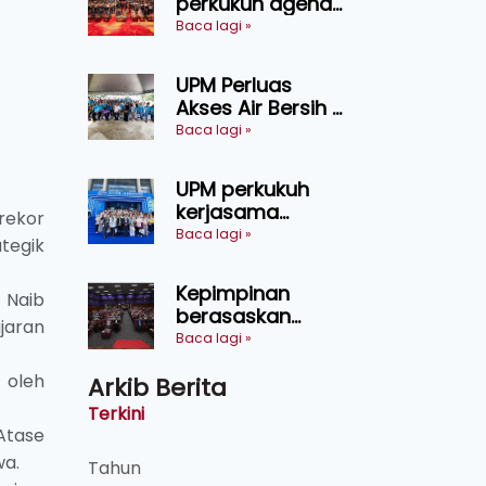
perkukuh agenda
keselamatan
Baca lagi »
makanan,
AgriHub pacu
UPM Perluas
transformasi
Akses Air Bersih di
pertanian
31 Kediaman
Baca lagi »
Sarawak
Orang Asli Tasik
Chini
UPM perkukuh
kerjasama
rekor
pendidikan pintar
Baca lagi »
tegik
ASEAN menerusi
lawatan rasmi ke
Kepimpinan
 Naib
China
berasaskan
ajaran
kepercayaan
Baca lagi »
kunci
 oleh
Arkib Berita
kecemerlangan
institusi - Naib
Terkini
Canselor UPM
Atase
wa.
Tahun