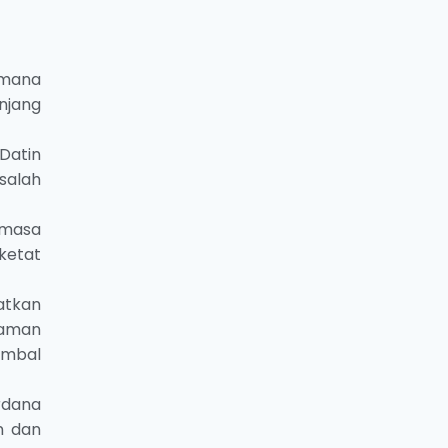
 mana
njang
Datin
salah
emasa
ketat
atkan
haman
imbal
rdana
n dan