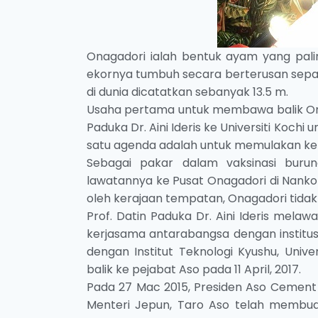
Onagadori ialah bentuk ayam yang palin
ekornya tumbuh secara berterusan sepan
di dunia dicatatkan sebanyak 13.5 m.
Usaha pertama untuk membawa balik Onag
Paduka Dr. Aini Ideris ke Universiti K
satu agenda adalah untuk memulakan ke
Sebagai pakar dalam vaksinasi buru
lawatannya ke Pusat Onagadori di Nanko
oleh kerajaan tempatan, Onagadori tidak 
Prof. Datin Paduka Dr. Aini Ideris mela
kerjasama antarabangsa dengan institu
dengan Institut Teknologi Kyushu, Unive
balik ke pejabat Aso pada 11 April, 2017.
Pada 27 Mac 2015, Presiden Aso Cement 
Menteri Jepun, Taro Aso telah membua