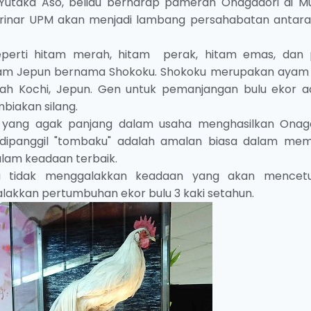
Yutaka Aso, beliau berharap pameran Onagadori di M
terinar UPM akan menjadi lambang persahabatan antar
perti hitam merah, hitam perak, hitam emas, dan p
 ayam Jepun bernama Shokoku. Shokoku merupakan ayam
yah Kochi, Jepun. Gen untuk pemanjangan bulu ekor a
biakan silang.
 yang agak panjang dalam usaha menghasilkan Onaga
dipanggil "tombaku" adalah amalan biasa dalam me
lam keadaan terbaik.
ta tidak menggalakkan keadaan yang akan mencet
akkan pertumbuhan ekor bulu 3 kaki setahun.