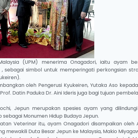
 Malaysia (UPM) menerima Onagadori, iaitu ayam be
n , sebagai simbol untuk memperingati perkongsian stra
keiren).
mbangkan oleh Pengerusi Kyukeiren, Yutaka Aso kepada
Prof. Datin Paduka Dr. Aini Ideris juga bagi tujuan pembel
Kochi, Jepun merupakan spesies ayam yang dilindungi
ap sebagai Monumen Hidup Budaya Jepun.
batan Veterinar itu, ayam Onagadori disampaikan oleh 
ang mewakili Duta Besar Jepun ke Malaysia, Makio Miyaga