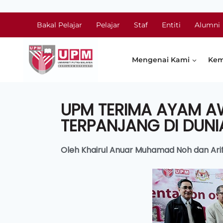
Bakal Pelajar
Pelajar
Staf
Entiti
Alumni
Mengenai Kami
Kem
UPM TERIMA AYAM A
TERPANJANG DI DUNI
Oleh Khairul Anuar Muhamad Noh dan Ari