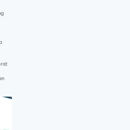
ng
a
orat
an