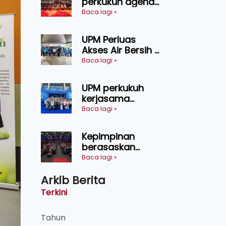
perkukuh agenda
keselamatan
Baca lagi »
makanan,
AgriHub pacu
UPM Perluas
transformasi
Akses Air Bersih di
pertanian
31 Kediaman
Baca lagi »
Sarawak
Orang Asli Tasik
Chini
UPM perkukuh
kerjasama
pendidikan pintar
Baca lagi »
ASEAN menerusi
lawatan rasmi ke
Kepimpinan
China
berasaskan
kepercayaan
Baca lagi »
kunci
Arkib Berita
kecemerlangan
institusi - Naib
Terkini
Canselor UPM
Tahun