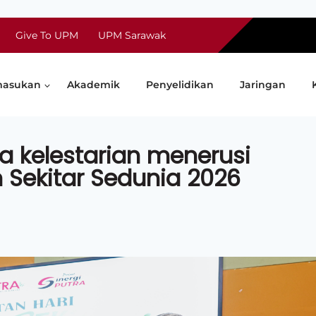
Give To UPM
UPM Sarawak
asukan
Akademik
Penyelidikan
Jaringan
 kelestarian menerusi
Sekitar Sedunia 2026