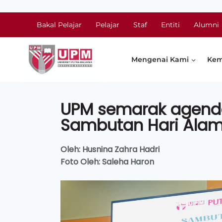
Bakal Pelajar
Pelajar
Staf
Entiti
Alumni
Mengenai Kami
Kem
UPM semarak agenda
Sambutan Hari Alam 
Oleh: Husnina Zahra Hadri
Foto Oleh: Saleha Haron