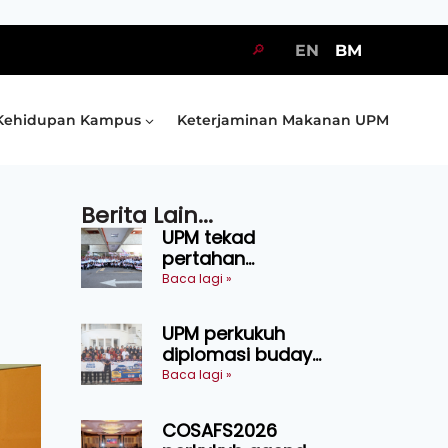
🔎
EN
BM
Kehidupan Kampus
Keterjaminan Makanan UPM
Berita Lain...
UPM tekad
pertahan
kejuaraan SUKUM
Baca lagi »
2026, sasar 16
pingat emas
UPM perkukuh
diplomasi budaya
Malaysia-
Baca lagi »
Indonesia melalui
Narasi Nusantara
COSAFS2026