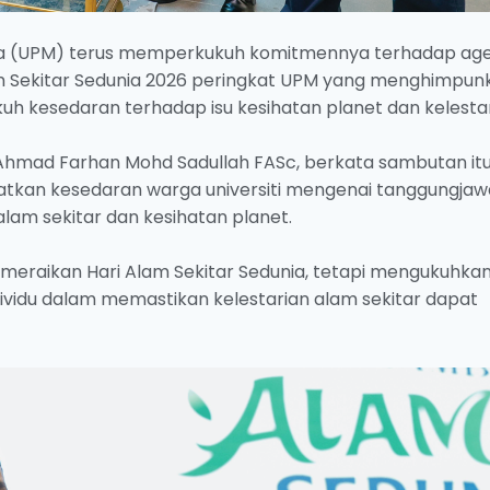
ysia (UPM) terus memperkukuh komitmennya terhadap ag
am Sekitar Sedunia 2026 peringkat UPM yang menghimpun
h kesedaran terhadap isu kesihatan planet dan kelestar
r. Ahmad Farhan Mohd Sadullah FASc, berkata sambutan it
atkan kesedaran warga universiti mengenai tanggungja
am sekitar dan kesihatan planet.
r meraikan Hari Alam Sekitar Sedunia, tetapi mengukuhka
vidu dalam memastikan kelestarian alam sekitar dapat