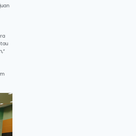
juan
ra
atau
,”
am