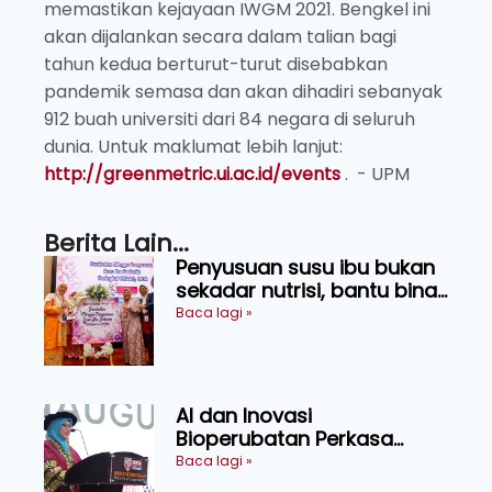
memastikan kejayaan IWGM 2021. Bengkel ini
akan dijalankan secara dalam talian bagi
tahun kedua berturut-turut disebabkan
pandemik semasa dan akan dihadiri sebanyak
912 buah universiti dari 84 negara di seluruh
dunia. Untuk maklumat lebih lanjut:
http://greenmetric.ui.ac.id/events
. - UPM
Berita Lain...
Penyusuan susu ibu bukan
sekadar nutrisi, bantu bina
generasi lebih sihat
Baca lagi »
AI dan Inovasi
Bioperubatan Perkasa
Pengesanan Awal Penyakit,
Baca lagi »
Tingkat Kesejahteraan