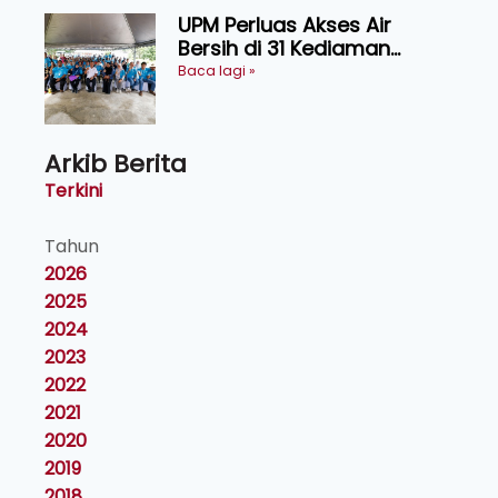
UPM Perluas Akses Air
Bersih di 31 Kediaman
Orang Asli Tasik Chini
Baca lagi »
Arkib Berita
Terkini
Tahun
2026
2025
2024
2023
2022
2021
2020
2019
2018