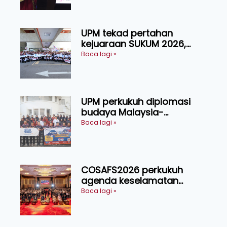
Manusia
UPM tekad pertahan
kejuaraan SUKUM 2026,
sasar 16 pingat emas
Baca lagi »
UPM perkukuh diplomasi
budaya Malaysia-
Indonesia melalui Narasi
Baca lagi »
Nusantara
COSAFS2026 perkukuh
agenda keselamatan
makanan, AgriHub pacu
Baca lagi »
transformasi pertanian
Sarawak