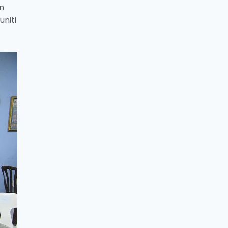
n
uniti