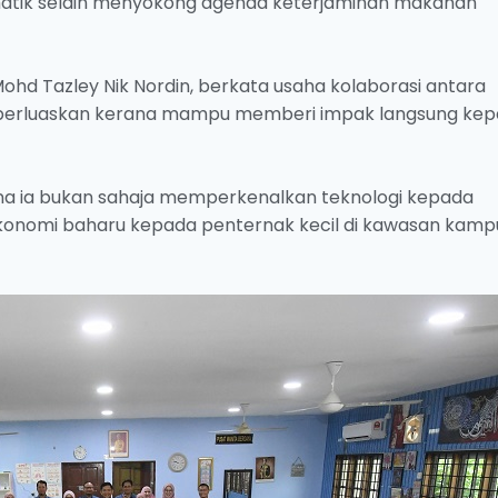
matik selain menyokong agenda keterjaminan makanan
Mohd Tazley Nik Nordin, berkata usaha kolaborasi antara
lu diperluaskan kerana mampu memberi impak langsung ke
ana ia bukan sahaja memperkenalkan teknologi kepada
nomi baharu kepada penternak kecil di kawasan kamp