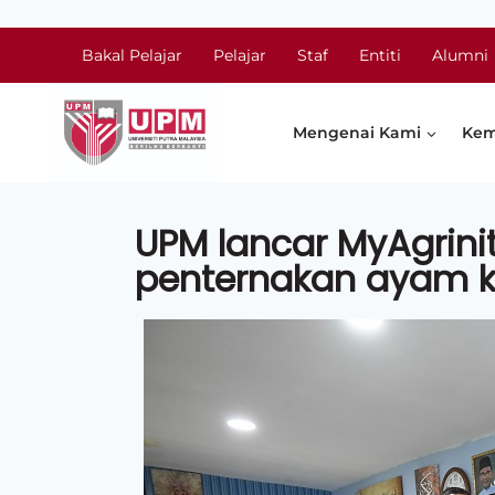
Bakal Pelajar
Pelajar
Staf
Entiti
Alumni
Mengenai Kami
Kem
UPM lancar MyAgrinit
penternakan ayam 