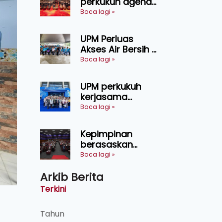
perkukuh agenda
keselamatan
Baca lagi »
makanan,
AgriHub pacu
UPM Perluas
transformasi
Akses Air Bersih di
pertanian
31 Kediaman
Baca lagi »
Sarawak
Orang Asli Tasik
Chini
UPM perkukuh
kerjasama
pendidikan pintar
Baca lagi »
ASEAN menerusi
lawatan rasmi ke
Kepimpinan
China
berasaskan
kepercayaan
Baca lagi »
kunci
Arkib Berita
kecemerlangan
institusi - Naib
Terkini
Canselor UPM
Tahun