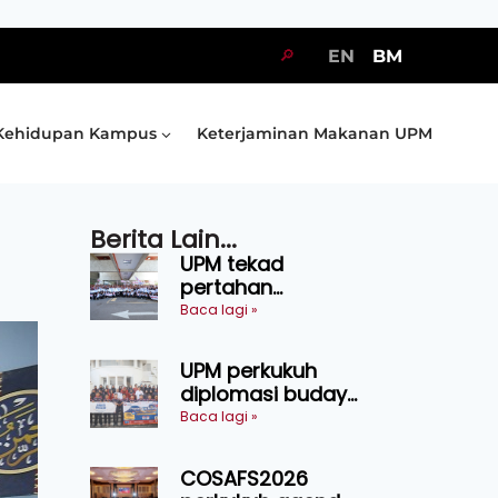
🔎
EN
BM
Kehidupan Kampus
Keterjaminan Makanan UPM
Berita Lain...
UPM tekad
pertahan
kejuaraan SUKUM
Baca lagi »
2026, sasar 16
pingat emas
UPM perkukuh
diplomasi budaya
Malaysia-
Baca lagi »
Indonesia melalui
Narasi Nusantara
COSAFS2026