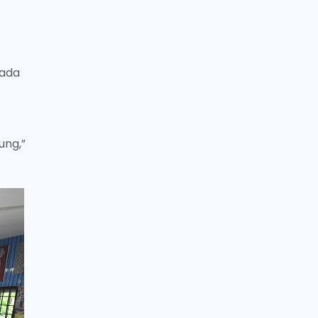
pada
ung,”